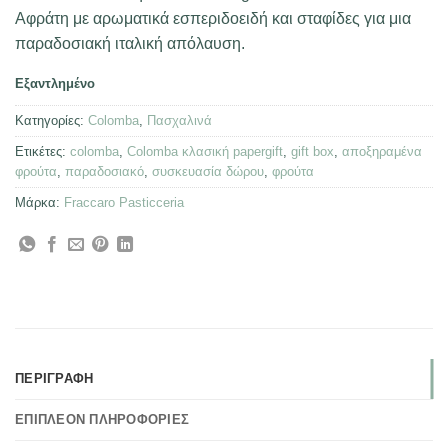
Αφράτη με αρωματικά εσπεριδοειδή και σταφίδες για μια
παραδοσιακή ιταλική απόλαυση.
Εξαντλημένο
Κατηγορίες:
Colomba
,
Πασχαλινά
Ετικέτες:
colomba
,
Colomba κλασική papergift
,
gift box
,
αποξηραμένα
φρούτα
,
παραδοσιακό
,
συσκευασία δώρου
,
φρούτα
Μάρκα:
Fraccaro Pasticceria
ΠΕΡΙΓΡΑΦΉ
ΕΠΙΠΛΈΟΝ ΠΛΗΡΟΦΟΡΊΕΣ