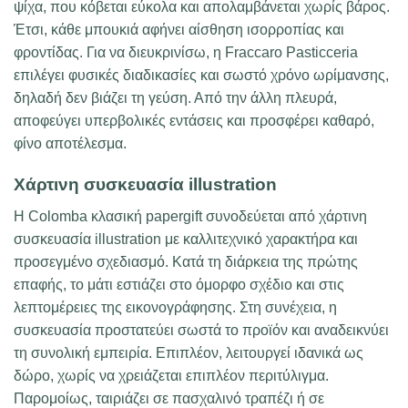
ψίχα, που κόβεται εύκολα και απολαμβάνεται χωρίς βάρος.
Έτσι, κάθε μπουκιά αφήνει αίσθηση ισορροπίας και
φροντίδας. Για να διευκρινίσω, η Fraccaro Pasticceria
επιλέγει φυσικές διαδικασίες και σωστό χρόνο ωρίμανσης,
δηλαδή δεν βιάζει τη γεύση. Από την άλλη πλευρά,
αποφεύγει υπερβολικές εντάσεις και προσφέρει καθαρό,
φίνο αποτέλεσμα.
Χάρτινη συσκευασία illustration
Η Colomba κλασική papergift συνοδεύεται από χάρτινη
συσκευασία illustration με καλλιτεχνικό χαρακτήρα και
προσεγμένο σχεδιασμό. Κατά τη διάρκεια της πρώτης
επαφής, το μάτι εστιάζει στο όμορφο σχέδιο και στις
λεπτομέρειες της εικονογράφησης. Στη συνέχεια, η
συσκευασία προστατεύει σωστά το προϊόν και αναδεικνύει
τη συνολική εμπειρία. Επιπλέον, λειτουργεί ιδανικά ως
δώρο, χωρίς να χρειάζεται επιπλέον περιτύλιγμα.
Παρομοίως, ταιριάζει σε πασχαλινό τραπέζι ή σε