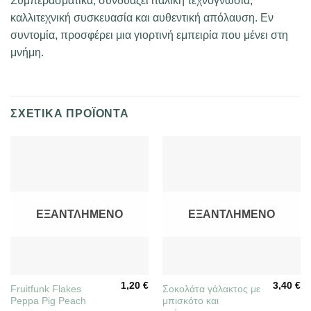
Συμπερασματικά, συνδυάζει ιταλική τεχνογνωσία,
καλλιτεχνική συσκευασία και αυθεντική απόλαυση. Εν
συντομία, προσφέρει μια γιορτινή εμπειρία που μένει στη
μνήμη.
ΣΧΕΤΙΚΆ ΠΡΟΪΌΝΤΑ
ΕΞΑΝΤΛΗΜΈΝΟ
ΕΞΑΝΤΛΗΜΈΝΟ
1,20
€
3,40
€
Fruitfunk Flakes
Σοκολάτα γάλακτος με
Peppa Pig Peach
μπισκότο και