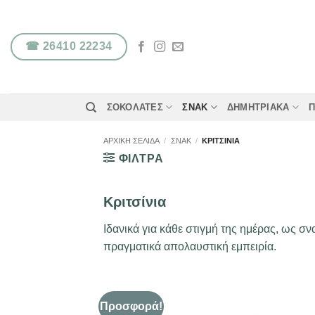
Μετάβαση
στο
περιεχόμενο
☎ 26410 22234
ΣΟΚΟΛΆΤΕΣ
ΣΝΑΚ
ΔΗΜΗΤΡΙΑΚΆ
Π
ΑΡΧΙΚΉ ΣΕΛΊΔΑ
/
ΣΝΑΚ
/
ΚΡΙΤΣΊΝΙΑ
ΦΙΛΤΡΑ
Κριτσίνια
Ιδανικά για κάθε στιγμή της ημέρας, ως σ
πραγματικά απολαυστική εμπειρία.
Προσφορά!