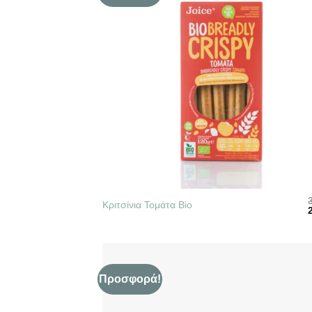
+
Κριτσίνια Τομάτα Bio
O
p
3
Προσφορά!