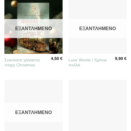
ΕΞΑΝΤΛΗΜΈΝΟ
ΕΞΑΝΤΛΗΜΈΝΟ
4,50
€
9,90
€
Σοκολάτα γάλακτος
Love Words / Χρόνια
crispy Christmas
πολλά
ΕΞΑΝΤΛΗΜΈΝΟ