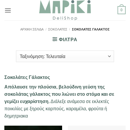
Μετάβαση
0
στο
περιεχόμενο
ΑΡΧΙΚΉ ΣΕΛΊΔΑ
/
ΣΟΚΟΛΆΤΕΣ
/
ΣΟΚΟΛΆΤΕΣ ΓΆΛΑΚΤΟΣ
ΦΙΛΤΡΑ
Σοκολάτες Γάλακτος
Απόλαυσε την πλούσια, βελούδινη γεύση της
σοκολάτας γάλακτος που λιώνει στο στόμα και σε
γεμίζει ευχαρίστηση.
Διάλεξε ανάμεσα σε εκλεκτές
ποικιλίες με ξηρούς καρπούς, καραμέλα, φρούτα ή
δημητριακα