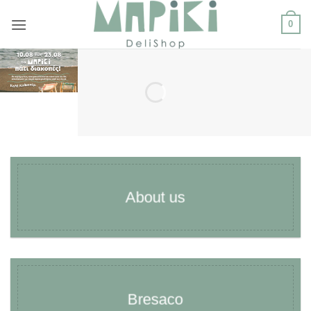
Μετάβαση
0
στο
περιεχόμενο
About us
Bresaco