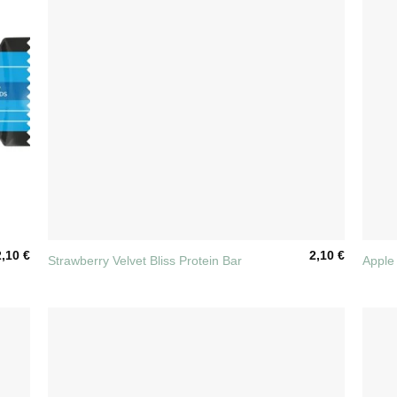
+
+
2,10
€
2,10
€
Strawberry Velvet Bliss Protein Bar
Apple