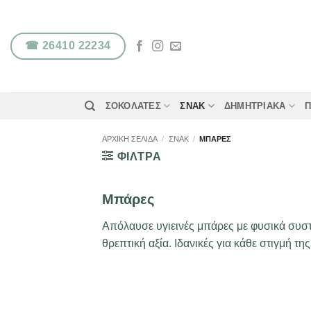
Μετάβαση
στο
περιεχόμενο
☎ 26410 22234
ΣΟΚΟΛΆΤΕΣ
ΣΝΑΚ
ΔΗΜΗΤΡΙΑΚΆ
Π
ΑΡΧΙΚΉ ΣΕΛΊΔΑ
/
ΣΝΑΚ
/
ΜΠΆΡΕΣ
ΦΙΛΤΡΑ
Μπάρες
Απόλαυσε υγιεινές μπάρες με φυσικά συστα
θρεπτική αξία. Ιδανικές για κάθε στιγμή τη