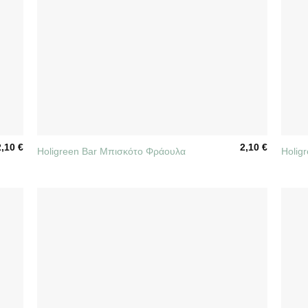
+
+
2,10
€
2,10
€
Holigreen Bar Μπισκότο Φράουλα
Holig