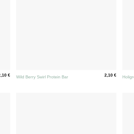
+
+
2,10
€
2,10
€
Wild Berry Swirl Protein Bar
Holig