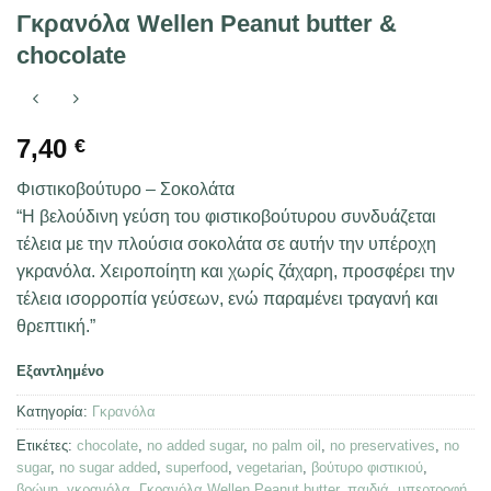
Γκρανόλα Wellen Peanut butter &
chocolate
7,40
€
Φιστικοβούτυρο – Σοκολάτα
“Η βελούδινη γεύση του φιστικοβούτυρου συνδυάζεται
τέλεια με την πλούσια σοκολάτα σε αυτήν την υπέροχη
γκρανόλα. Χειροποίητη και χωρίς ζάχαρη, προσφέρει την
τέλεια ισορροπία γεύσεων, ενώ παραμένει τραγανή και
θρεπτική.”
Εξαντλημένο
Κατηγορία:
Γκρανόλα
Ετικέτες:
chocolate
,
no added sugar
,
no palm oil
,
no preservatives
,
no
sugar
,
no sugar added
,
superfood
,
vegetarian
,
βούτυρο φιστικιού
,
βρώμη
,
γκρανόλα
,
Γκρανόλα Wellen Peanut butter
,
παιδιά
,
υπερτροφή
,