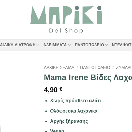
ΑΙΔΙΚΉ ΔΙΑΤΡΟΦΉ
ΑΛΕΊΜΜΑΤΑ
ΠΑΝΤΟΠΩΛΕΊΟ
ΝΤΕΛΙΚΑ
ΑΡΧΙΚΉ ΣΕΛΊΔΑ
/
ΠΑΝΤΟΠΩΛΕΊΟ
/
ΖΥΜΑΡΙ
Mama Irene Βίδες Λαχ
4,90
€
Χωρίς
πρόσθετο αλάτι
Ολόφρεσκα λαχανικά
Αργής ξήρανσης
Vegan