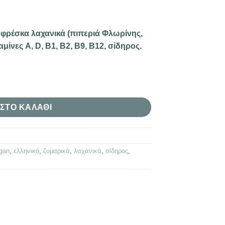
, φρέσκα λαχανικά (πιπεριά Φλωρίνης,
μίνες A, D, B1, B2, B9, B12, σίδηρος.
ΣΤΟ ΚΑΛΆΘΙ
gan
,
ελληνικό
,
ζυμαρικά
,
λαχανικά
,
σίδηρος
,