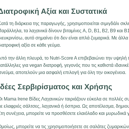
Διατροφική Αξία και Συστατικά
ατά τη διάρκεια της παραγωγής, χρησιμοποιείται σιμιγδάλι σκ
αράλληλα, τα λαχανικά δίνουν βιταμίνες A, D, B1, B2, B9 και B
ιευκρινίσω, αυτό σημαίνει ότι δεν είναι απλά ζυμαρικά. Με άλ
ιατροφική αξία σε κάθε γεύμα.
πό την άλλη πλευρά, το Nutri-Score A επιβεβαιώνει την υψηλή 
ατάλληλες για vegan διατροφή, γεγονός που τις καθιστά ιδανικ
νεύμα, αποτελούν μια ασφαλή επιλογή για όλη την οικογένεια.
Ιδέες Σερβιρίσματος και Χρήσης
Οι Mama Irene Βίδες Λαχανικών ταιριάζουν εύκολα σε πολλές συ
ε ελαφριές σάλτσες, λαχανικά ή όσπρια. Ως αποτέλεσμα, δημιου
Στη συνέχεια, μπορείτε να προσθέσετε ελαιόλαδο και μυρωδικά 
μοίως, μπορείτε να τις χρησιμοποιήσετε σε σαλάτες ζυμαρικών