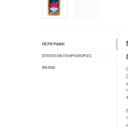
ΠΕΡΙΓΡΑΦΉ
ΕΠΙΠΛΈΟΝ ΠΛΗΡΟΦΟΡΊΕΣ
BRAND
ζ
γ
π
Ε
π
ι