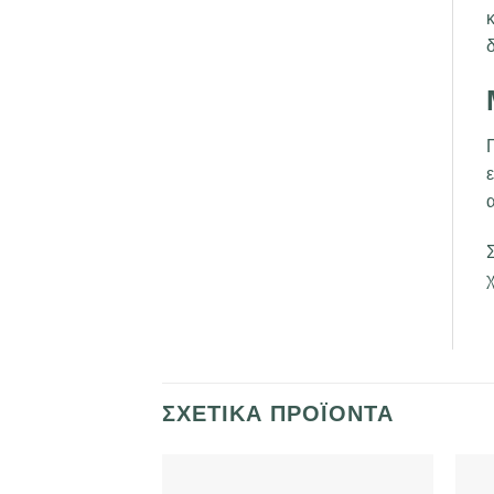
κ
α
χ
ΣΧΕΤΙΚΆ ΠΡΟΪΌΝΤΑ