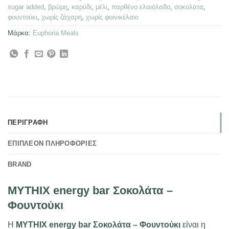
sugar added
,
βρώμη
,
καρύδι
,
μέλι
,
παρθένο ελαιόλαδο
,
σοκολάτα
,
φουντούκι
,
χωρίς ζάχαρη
,
χωρίς φοινικέλαιο
Μάρκα:
Euphoria Meals
ΠΕΡΙΓΡΑΦΉ
ΕΠΙΠΛΈΟΝ ΠΛΗΡΟΦΟΡΊΕΣ
BRAND
MYTHIX energy bar Σοκολάτα –
Φουντούκι
Η
MYTHIX energy bar Σοκολάτα – Φουντούκι
είναι η