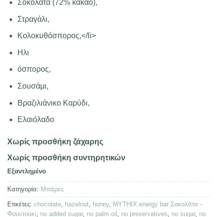
Σοκολάτα (72% κακάο),
Στραγάλι,
Κολοκυθόσπορος,</li>
Ηλι
όσπορος,
Σουσάμι,
Βραζιλιάνικο Καρύδι,
Ελαιόλαδο
Χωρίς προσθήκη ζάχαρης
Χωρίς προσθήκη συντηρητικών
Εξαντλημένο
Κατηγορία:
Μπάρες
Ετικέτες:
chocolate
,
hazelnut
,
honey
,
MYTHIX energy bar Σοκολάτα -
Φουντούκι
,
no added sugar
,
no palm oil
,
no preservatives
,
no sugar
,
no