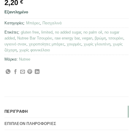
2,20
€
Εξαντλημένο
Κατηγορίες:
Μπάρες
,
Πασχαλινά
Ετικέτες:
gluten free
,
limited
,
no added sugar
,
no palm oil
,
no sugar
added
,
Nutree Bar Τσουρέκι
,
raw energy bar
,
vegan
,
βρώμη
,
τσουρέκι
,
υγιεινό σνακ
,
χειροποίητες μπάρες
,
χουρμάς
,
χωρίς γλουτένη
,
χωρίς
ζάχαρη
,
χωρίς φοινικέλαιο
Μάρκα:
Nutree
ΠΕΡΙΓΡΑΦΉ
ΕΠΙΠΛΈΟΝ ΠΛΗΡΟΦΟΡΊΕΣ