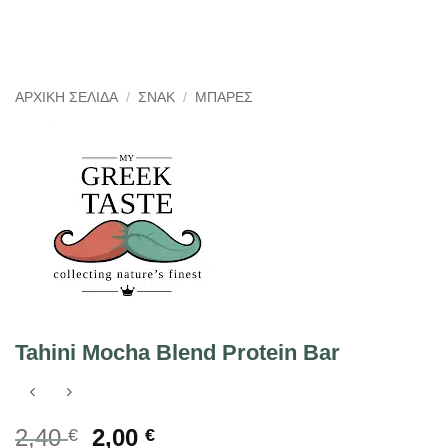
ΑΡΧΙΚΉ ΣΕΛΊΔΑ
/
ΣΝΑΚ
/
ΜΠΆΡΕΣ
Tahini Mocha Blend Protein Bar
Original
Η
2,40
2,00
€
€