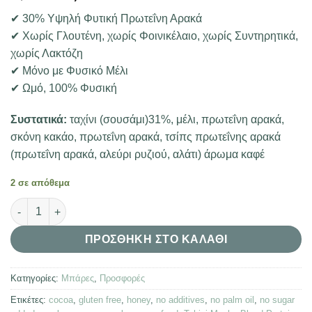
price
τρέχουσα
✔ 30% Υψηλή Φυτική Πρωτεΐνη Αρακά
was:
τιμή
✔ Χωρίς Γλουτένη, χωρίς Φοινικέλαιο, χωρίς Συντηρητικά,
2,40 €.
είναι:
χωρίς Λακτόζη
2,00 €.
✔ Μόνο με Φυσικό Μέλι
✔ Ωμό, 100% Φυσική
Συστατικά:
ταχίνι (σουσάμι)31%, μέλι, πρωτεΐνη αρακά,
σκόνη κακάο, πρωτεΐνη αρακά, τσίπς πρωτεΐνης αρακά
(πρωτεΐνη αρακά, αλεύρι ρυζιού, αλάτι)
άρωμα καφέ
2 σε απόθεμα
Tahini Mocha Blend Protein Bar ποσότητα
ΠΡΟΣΘΉΚΗ ΣΤΟ ΚΑΛΆΘΙ
Κατηγορίες:
Μπάρες
,
Προσφορές
Ετικέτες:
cocoa
,
gluten free
,
honey
,
no additives
,
no palm oil
,
no sugar