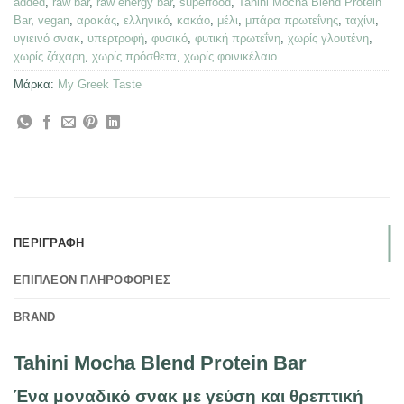
added
,
raw bar
,
raw energy bar
,
superfood
,
Tahini Mocha Blend Protein
Bar
,
vegan
,
αρακάς
,
ελληνικό
,
κακάο
,
μέλι
,
μπάρα πρωτεΐνης
,
ταχίνι
,
υγιεινό σνακ
,
υπερτροφή
,
φυσικό
,
φυτική πρωτεΐνη
,
χωρίς γλουτένη
,
χωρίς ζάχαρη
,
χωρίς πρόσθετα
,
χωρίς φοινικέλαιο
Μάρκα:
My Greek Taste
ΠΕΡΙΓΡΑΦΉ
ΕΠΙΠΛΈΟΝ ΠΛΗΡΟΦΟΡΊΕΣ
BRAND
Tahini Mocha Blend Protein Bar
Ένα μοναδικό σνακ με γεύση και θρεπτική