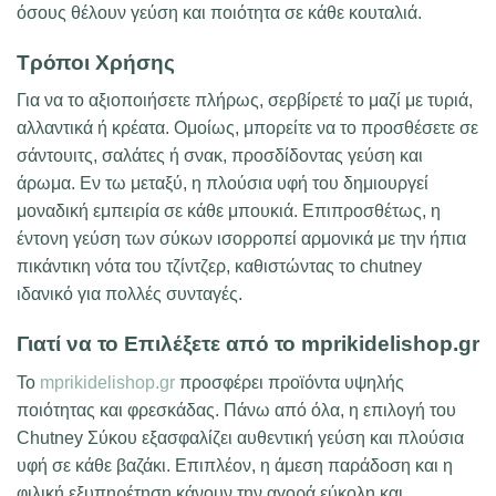
όσους θέλουν γεύση και ποιότητα σε κάθε κουταλιά.
Τρόποι Χρήσης
Για να το αξιοποιήσετε πλήρως, σερβίρετέ το μαζί με τυριά,
αλλαντικά ή κρέατα. Ομοίως, μπορείτε να το προσθέσετε σε
σάντουιτς, σαλάτες ή σνακ, προσδίδοντας γεύση και
άρωμα. Εν τω μεταξύ, η πλούσια υφή του δημιουργεί
μοναδική εμπειρία σε κάθε μπουκιά. Επιπροσθέτως, η
έντονη γεύση των σύκων ισορροπεί αρμονικά με την ήπια
πικάντικη νότα του τζίντζερ, καθιστώντας το chutney
ιδανικό για πολλές συνταγές.
Γιατί να το Επιλέξετε από το mprikidelishop.gr
Το
mprikidelishop.gr
προσφέρει προϊόντα υψηλής
ποιότητας και φρεσκάδας. Πάνω από όλα, η επιλογή του
Chutney Σύκου εξασφαλίζει αυθεντική γεύση και πλούσια
υφή σε κάθε βαζάκι. Επιπλέον, η άμεση παράδοση και η
φιλική εξυπηρέτηση κάνουν την αγορά εύκολη και