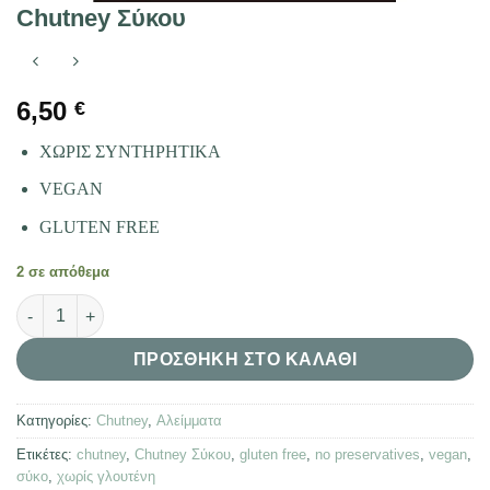
Chutney Σύκου
6,50
€
ΧΩΡΙΣ ΣΥΝΤΗΡΗΤΙΚΑ
VEGAN
GLUTEN FREE
2 σε απόθεμα
Chutney Σύκου ποσότητα
ΠΡΟΣΘΉΚΗ ΣΤΟ ΚΑΛΆΘΙ
Κατηγορίες:
Chutney
,
Αλείμματα
Ετικέτες:
chutney
,
Chutney Σύκου
,
gluten free
,
no preservatives
,
vegan
,
σύκο
,
χωρίς γλουτένη