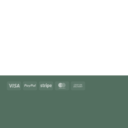
Visa
PayPal
Stripe
MasterCard
Cash
On
Delivery