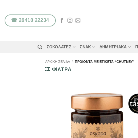
Μετάβαση
στο
περιεχόμενο
☎ 26410 22234
ΣΟΚΟΛΆΤΕΣ
ΣΝΑΚ
ΔΗΜΗΤΡΙΑΚΆ
Π
ΑΡΧΙΚΉ ΣΕΛΊΔΑ
/
ΠΡΟΪΌΝΤΑ ΜΕ ΕΤΙΚΈΤΑ “CHUTNEY”
ΦΙΛΤΡΑ