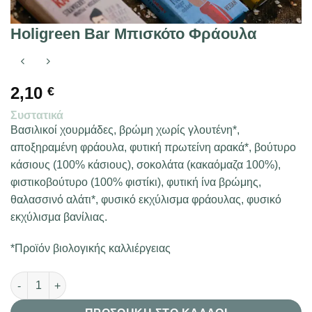
Holigreen Bar Μπισκότο Φράουλα
2,10
€
Συστατικά
Βασιλικοί χουρμάδες, βρώμη χωρίς γλουτένη*,
αποξηραμένη φράουλα, φυτική πρωτείνη αρακά*, βούτυρο
κάσιους (100% κάσιους), σοκολάτα (κακαόμαζα 100%),
φιστικοβούτυρο (100% φιστίκι), φυτική ίνα βρώμης,
θαλασσινό αλάτι*, φυσικό εκχύλισμα φράουλας, φυσικό
εκχύλισμα βανίλιας.
*Προϊόν βιολογικής καλλιέργειας
Holigreen Bar Μπισκότο Φράουλα ποσότητα