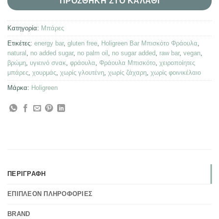
ΠΡΟΣΘΉΚΗ ΣΤΟ ΚΑΛΆΘΙ
Κατηγορία:
Μπάρες
Ετικέτες:
energy bar
,
gluten free
,
Holigreen Bar Μπισκότο Φράουλα
,
natural
,
no added sugar
,
no palm oil
,
no sugar added
,
raw bar
,
vegan
,
βρώμη
,
υγιεινό σνακ
,
φράουλα
,
Φράουλα Μπισκότο
,
χειροποίητες
μπάρες
,
χουρμάς
,
χωρίς γλουτένη
,
χωρίς ζάχαρη
,
χωρίς φοινικέλαιο
Μάρκα:
Holigreen
ΠΕΡΙΓΡΑΦΉ
ΕΠΙΠΛΈΟΝ ΠΛΗΡΟΦΟΡΊΕΣ
BRAND