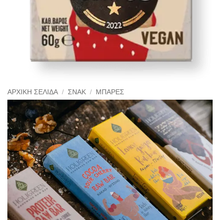
ΑΡΧΙΚΉ ΣΕΛΊΔΑ
/
ΣΝΑΚ
/
ΜΠΆΡΕΣ