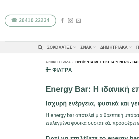
Μετάβαση
στο
περιεχόμενο
☎ 26410 22234
ΣΟΚΟΛΆΤΕΣ
ΣΝΑΚ
ΔΗΜΗΤΡΙΑΚΆ
Π
ΑΡΧΙΚΉ ΣΕΛΊΔΑ
/
ΠΡΟΪΌΝΤΑ ΜΕ ΕΤΙΚΈΤΑ “ENERGY BA
ΦΙΛΤΡΑ
Energy Bar: Η ιδανική ε
Ισχυρή ενέργεια, φυσικά και γε
Η energy bar αποτελεί μία θρεπτική μπάρ
επιλεγμένα φυσικά συστατικά, προσφέρει 
Γιατί να επιλέξετε το energy ba