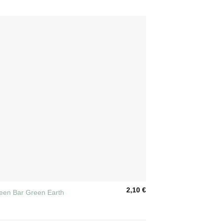
2,10
€
reen Bar Green Earth