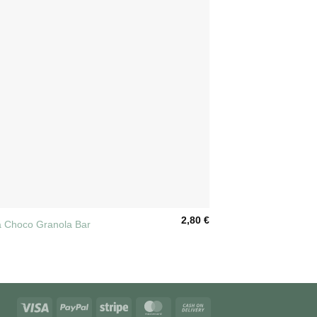
2,80
€
la Choco Granola Bar
Visa
PayPal
Stripe
MasterCard
Cash