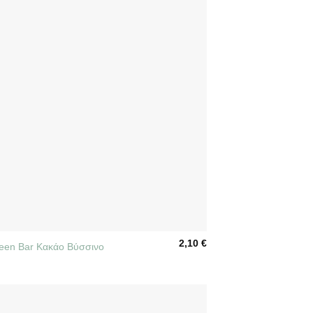
2,10
€
reen Bar Κακάο Βύσσινο