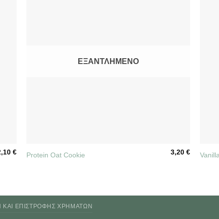
ΕΞΑΝΤΛΗΜΈΝΟ
+
+
2,10
€
3,20
€
Protein Oat Cookie
Vanil
Ν ΚΑΙ ΕΠΙΣΤΡΟΦΉΣ ΧΡΗΜΆΤΩΝ