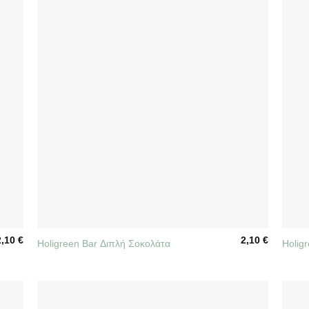
+
+
2,10
€
2,10
€
Holigreen Bar Διπλή Σοκολάτα
Holig