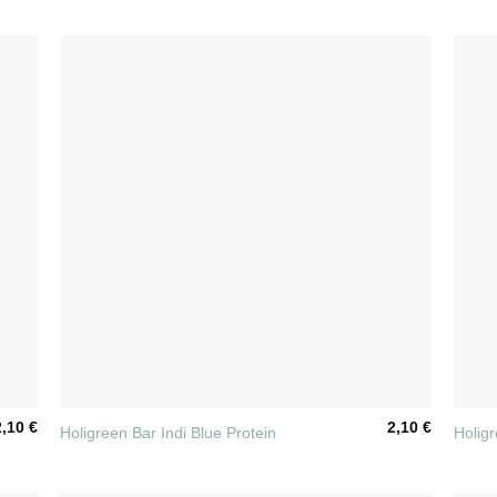
+
+
2,10
€
2,10
€
Holigreen Bar Indi Blue Protein
Holig