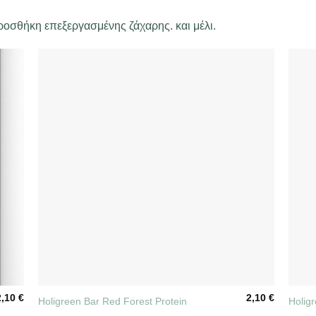
ροσθήκη επεξεργασμένης ζάχαρης. και μέλι.
+
+
2,10
€
2,10
€
Holigreen Bar Red Forest Protein
Holig