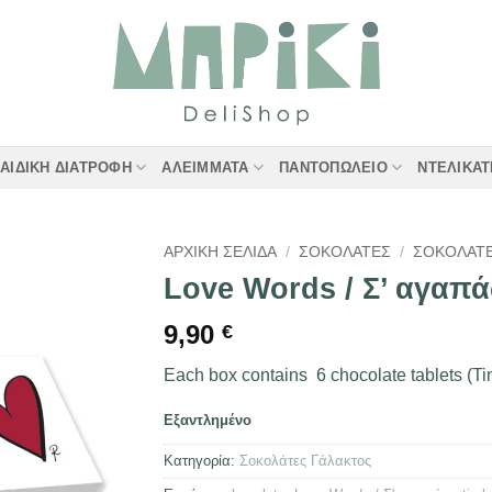
ΑΙΔΙΚΉ ΔΙΑΤΡΟΦΉ
ΑΛΕΊΜΜΑΤΑ
ΠΑΝΤΟΠΩΛΕΊΟ
ΝΤΕΛΙΚΑ
ΑΡΧΙΚΉ ΣΕΛΊΔΑ
/
ΣΟΚΟΛΆΤΕΣ
/
ΣΟΚΟΛΆΤΕ
Love Words / Σ’ αγαπ
9,90
€
Each box contains 6 chocolate tablets (T
Εξαντλημένο
Κατηγορία:
Σοκολάτες Γάλακτος