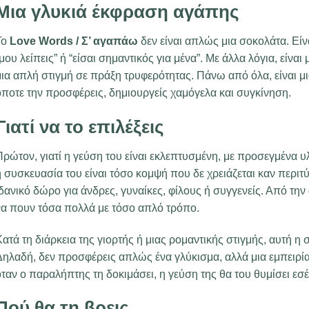
Μια γλυκιά έκφραση αγάπης
Το
Love Words / Σ’ αγαπάω
δεν είναι απλώς μια σοκολάτα. Είνα
μου λείπεις” ή “είσαι σημαντικός για μένα”. Με άλλα λόγια, είνα
ια απλή στιγμή σε πράξη τρυφερότητας. Πάνω από όλα, είναι μ
όποτε την προσφέρεις, δημιουργείς χαμόγελα και συγκίνηση.
Γιατί να το επιλέξεις
ρώτον, γιατί η γεύση του είναι εκλεπτυσμένη, με προσεγμένα υλ
 συσκευασία του είναι τόσο κομψή που δε χρειάζεται καν περιτύ
δανικό δώρο για άνδρες, γυναίκες, φίλους ή συγγενείς. Από τη
να πουν τόσα πολλά με τόσο απλό τρόπο.
ατά τη διάρκεια της γιορτής ή μιας ρομαντικής στιγμής, αυτή η
Δηλαδή, δεν προσφέρεις απλώς ένα γλύκισμα, αλλά μια εμπειρία
ταν ο παραλήπτης τη δοκιμάσει, η γεύση της θα του θυμίσει εσέ
Πού θα τη βρεις