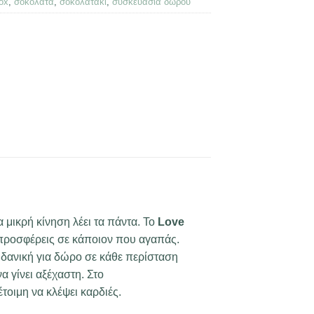
box
,
σοκολάτα
,
σοκολατάκι
,
συσκευασία δώρου
 μικρή κίνηση λέει τα πάντα. Το
Love
 προσφέρεις σε κάποιον που αγαπάς.
ιδανική για δώρο σε κάθε περίσταση
α γίνει αξέχαστη. Στο
τοιμη να κλέψει καρδιές.