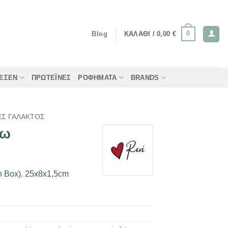
0
ΚΑΛΆΘΙ /
0,00
€
Blog
ΤΈΣΕΝ
ΠΡΩΤΕΪ́ΝΕΣ
ΡΟΦΉΜΑΤΑ
BRANDS
Σ ΓΆΛΑΚΤΟΣ
άω
in Box). 25x8x1,5cm