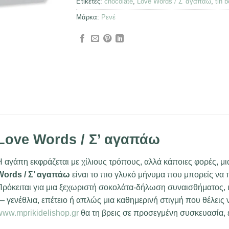
Ετικέτες:
chocolate
,
Love Words / Σ' αγαπάω
,
tin 
Μάρκα:
Ρενέ
Love Words / Σ’ αγαπάω
 αγάπη εκφράζεται με χίλιους τρόπους, αλλά κάποιες φορές, μια
Words / Σ’ αγαπάω
είναι το πιο γλυκό μήνυμα που μπορείς να
Πρόκειται για μια ξεχωριστή σοκολάτα-δήλωση συναισθήματος, 
 γενέθλια, επέτειο ή απλώς μια καθημερινή στιγμή που θέλεις ν
www.mprikidelishop.gr
θα τη βρεις σε προσεγμένη συσκευασία, έ