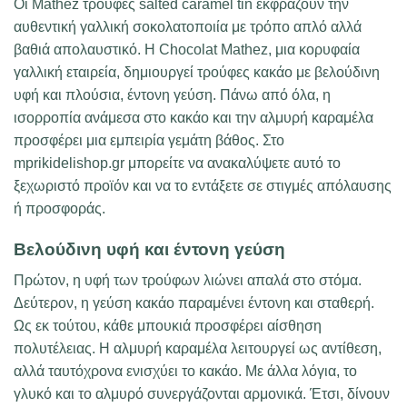
Οι Mathez τρούφες salted caramel tin εκφράζουν την
αυθεντική γαλλική σοκολατοποιία με τρόπο απλό αλλά
βαθιά απολαυστικό. Η Chocolat Mathez, μια κορυφαία
γαλλική εταιρεία, δημιουργεί τρούφες κακάο με βελούδινη
υφή και πλούσια, έντονη γεύση. Πάνω από όλα, η
ισορροπία ανάμεσα στο κακάο και την αλμυρή καραμέλα
προσφέρει μια εμπειρία γεμάτη βάθος. Στο
mprikidelishop.gr μπορείτε να ανακαλύψετε αυτό το
ξεχωριστό προϊόν και να το εντάξετε σε στιγμές απόλαυσης
ή προσφοράς.
Βελούδινη υφή και έντονη γεύση
Πρώτον, η υφή των τρούφων λιώνει απαλά στο στόμα.
Δεύτερον, η γεύση κακάο παραμένει έντονη και σταθερή.
Ως εκ τούτου, κάθε μπουκιά προσφέρει αίσθηση
πολυτέλειας. Η αλμυρή καραμέλα λειτουργεί ως αντίθεση,
αλλά ταυτόχρονα ενισχύει το κακάο. Με άλλα λόγια, το
γλυκό και το αλμυρό συνεργάζονται αρμονικά. Έτσι, δίνουν