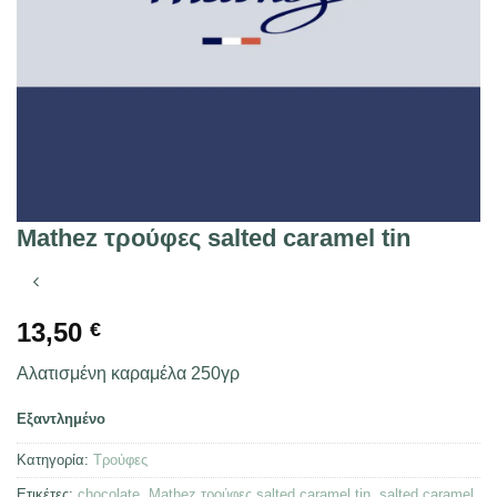
Mathez τρούφες salted caramel tin
13,50
€
Αλατισμένη καραμέλα 250γρ
Εξαντλημένο
Κατηγορία:
Τρούφες
Ετικέτες:
chocolate
,
Mathez τρούφες salted caramel tin
,
salted caramel
,