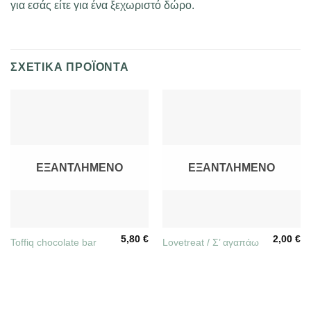
για εσάς είτε για ένα ξεχωριστό δώρο.
ΣΧΕΤΙΚΆ ΠΡΟΪΌΝΤΑ
ΕΞΑΝΤΛΗΜΈΝΟ
ΕΞΑΝΤΛΗΜΈΝΟ
5,80
€
2,00
€
Toffiq chocolate bar
Lovetreat / Σ’ αγαπάω