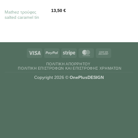
13,50
€
Mathez τρούφες
salted caramel tin
Visa
PayPal
Stripe
MasterCard
Cash
On
ΠΟΛΙΤΙΚΉ ΑΠΟΡΡΉΤΟΥ
Delivery
ΠΟΛΙΤΙΚΉ ΕΠΙΣΤΡΟΦΏΝ ΚΑΙ ΕΠΙΣΤΡΟΦΉΣ ΧΡΗΜΆΤΩΝ
Copyright 2026 ©
OnePlusDESIGN