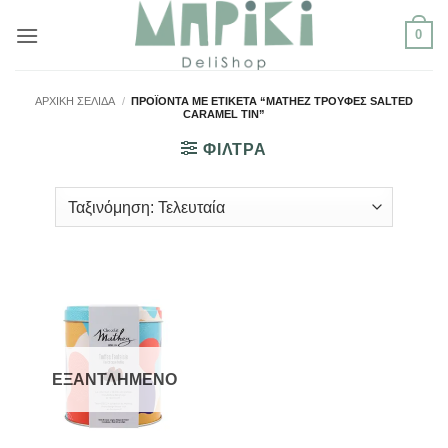
Μετάβαση
0
στο
περιεχόμενο
ΑΡΧΙΚΉ ΣΕΛΊΔΑ
/
ΠΡΟΪΌΝΤΑ ΜΕ ΕΤΙΚΈΤΑ “MATHEZ ΤΡΟΎΦΕΣ SALTED
CARAMEL TIN”
ΦΙΛΤΡΑ
ΕΞΑΝΤΛΗΜΈΝΟ