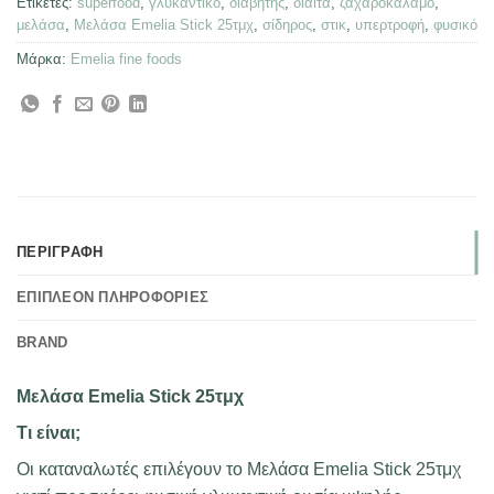
Ετικέτες:
superfood
,
γλυκαντικό
,
διαβήτης
,
δίαιτα
,
ζαχαροκάλαμο
,
μελάσα
,
Μελάσα Emelia Stick 25τμχ
,
σίδηρος
,
στικ
,
υπερτροφή
,
φυσικό
Μάρκα:
Emelia fine foods
ΠΕΡΙΓΡΑΦΉ
ΕΠΙΠΛΈΟΝ ΠΛΗΡΟΦΟΡΊΕΣ
BRAND
Μελάσα Emelia Stick 25τμχ
Τι είναι;
Οι καταναλωτές επιλέγουν το Μελάσα Emelia Stick 25τμχ