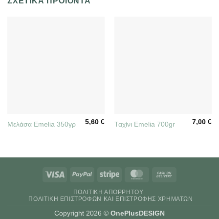
ΣΧΕΤΙΚΆ ΠΡΟΪΌΝΤΑ
5,60
€
7,00
€
Μελάσα Emelia 350γρ
Ταχίνι Emelia 700gr
Visa
PayPal
Stripe
MasterCard
Cash
On
ΠΟΛΙΤΙΚΉ ΑΠΟΡΡΉΤΟΥ
Delivery
ΠΟΛΙΤΙΚΉ ΕΠΙΣΤΡΟΦΏΝ ΚΑΙ ΕΠΙΣΤΡΟΦΉΣ ΧΡΗΜΆΤΩΝ
Copyright 2026 ©
OnePlusDESIGN