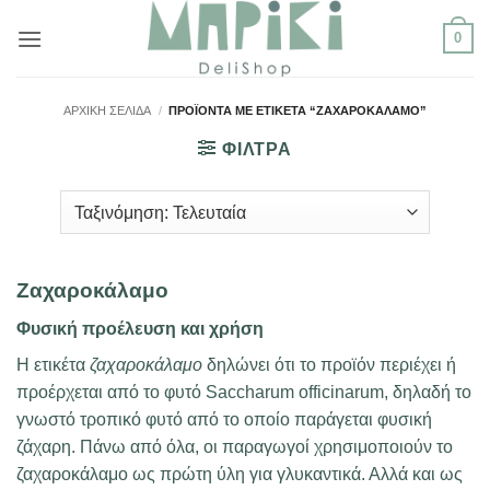
Μετάβαση
0
στο
περιεχόμενο
ΑΡΧΙΚΉ ΣΕΛΊΔΑ
/
ΠΡΟΪΌΝΤΑ ΜΕ ΕΤΙΚΈΤΑ “ΖΑΧΑΡΟΚΆΛΑΜΟ”
ΦΙΛΤΡΑ
Zαχαροκάλαμο
Φυσική προέλευση και χρήση
Η ετικέτα
ζαχαροκάλαμο
δηλώνει ότι το προϊόν περιέχει ή
προέρχεται από το φυτό Saccharum officinarum, δηλαδή το
γνωστό τροπικό φυτό από το οποίο παράγεται φυσική
ζάχαρη. Πάνω από όλα, οι παραγωγοί χρησιμοποιούν το
ζαχαροκάλαμο ως πρώτη ύλη για γλυκαντικά. Αλλά και ως