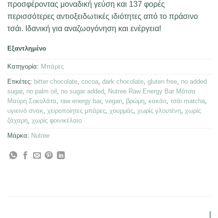
προσφέροντας μοναδική γεύση και 137 φορές
περισσότερες αντιοξειδωτικές ιδιότητες από το πράσινο
τσάι. Ιδανική για αναζωογόνηση και ενέργεια!
Εξαντλημένο
Κατηγορία:
Μπάρες
Ετικέτες:
bitter chocolate
,
cocoa
,
dark chocolate
,
gluten free
,
no added
sugar
,
no palm oil
,
no sugar added
,
Nutree Raw Energy Bar Μάτσα
Μαύρη Σοκολάτα
,
raw energy bar
,
vegan
,
βρώμη
,
κακάο
,
τσάι matcha
,
υγιεινό σνακ
,
χειροποίητες μπάρες
,
χουρμάς
,
χωρίς γλουτένη
,
χωρίς
ζάχαρη
,
χωρίς φοινικέλαιο
Μάρκα:
Nutree