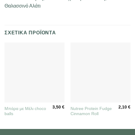
Θαλασσινό Αλάτι
ΣΧΕΤΙΚΆ ΠΡΟΪΌΝΤΑ
3,50
€
2,10
€
Μπάρα με Μέλι choco
Nutree Protein Fudge
balls
Cinnamon Roll