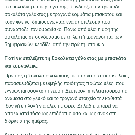
μια μοναδική εμπειρία γεύσης. Συνδυάζει την κρεμώδη
σοκολάτα γάλακτος με τραγανά κομμάτια μπισκότου και
κορν φλέικς, δημιουργώντας ένα αποτέλεσμα που
συναρπάζει τον ουρανίσκο. Πάνω από όλα, η υφή της
σοκολάτας σε συνδυασμό με τη λεπτή τραγανότητα των
δημητριακών, κερδίζει από την πρώτη μπουκιά.
Γιατί να επιλέξετε τη Σοκολάτα γάλακτος με μπισκότο
και κορνφλέικς
Πρώτον, η Σοκολάτα γάλακτος με μπισκότο και κορνφλέικς
παρασκευάζεται με υψηλής ποιότητας πρώτες ύλες, που
εγγυώνται ασύγκριτη γεύση. Δεύτερον, η τέλεια ισορροπία
ανάμεσα στο γλυκό και το τραγανό στοιχείο την καθιστά
ιδανική επιλογή για όλες τις ώρες. Δηλαδή, μπορεί να
απολαυστεί τόσο ως επιδόρπιο όσο και ως σνακ στη
διάρκεια της ημέρας.
Από την άλλη πλευρά, αυτή η σοκολάτα δεν είναι απλώς