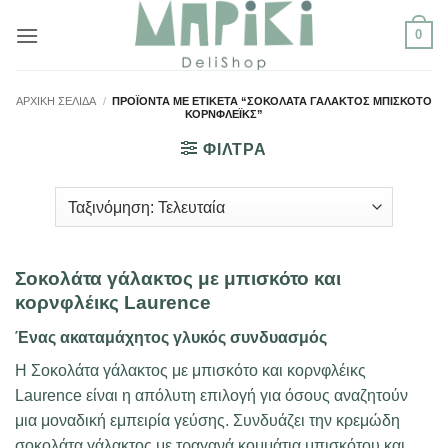
Μετάβαση
0
στο
περιεχόμενο
ΑΡΧΙΚΉ ΣΕΛΊΔΑ
/
ΠΡΟΪΌΝΤΑ ΜΕ ΕΤΙΚΈΤΑ “ΣΟΚΟΛΆΤΑ ΓΆΛΑΚΤΟΣ ΜΠΙΣΚΌΤΟ
ΚΟΡΝΦΛΈΙΚΣ”
ΦΙΛΤΡΑ
Σοκολάτα γάλακτος με μπισκότο και
κορνφλέικς Laurence
Ένας ακαταμάχητος γλυκός συνδυασμός
Η Σοκολάτα γάλακτος με μπισκότο και κορνφλέικς
Laurence είναι η απόλυτη επιλογή για όσους αναζητούν
μια μοναδική εμπειρία γεύσης. Συνδυάζει την κρεμώδη
σοκολάτα γάλακτος με τραγανά κομμάτια μπισκότου και