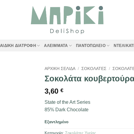
ΑΙΔΙΚΉ ΔΙΑΤΡΟΦΉ
ΑΛΕΊΜΜΑΤΑ
ΠΑΝΤΟΠΩΛΕΊΟ
ΝΤΕΛΙΚΑ
ΑΡΧΙΚΉ ΣΕΛΊΔΑ
/
ΣΟΚΟΛΆΤΕΣ
/
ΣΟΚΟΛΆΤΕ
Σοκολάτα κουβερτούρ
3,60
€
State of the Art Series
85% Dark Chocolate
Εξαντλημένο
Κατηγορία:
Σοκολάτες Υγείας