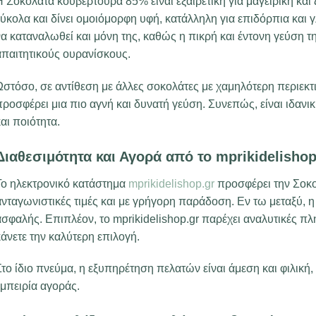
 Σοκολάτα κουβερτούρα 85% είναι εξαιρετική για μαγειρική και
ύκολα και δίνει ομοιόμορφη υφή, κατάλληλη για επιδόρπια και 
α καταναλωθεί και μόνη της, καθώς η πικρή και έντονη γεύση τη
απαιτητικούς ουρανίσκους.
Ωστόσο, σε αντίθεση με άλλες σοκολάτες με χαμηλότερη περιεκτ
ροσφέρει μια πιο αγνή και δυνατή γεύση. Συνεπώς, είναι ιδανι
αι ποιότητα.
Διαθεσιμότητα και Αγορά από το mprikidelishop
Το ηλεκτρονικό κατάστημα
mprikidelishop.gr
προσφέρει την Σοκ
νταγωνιστικές τιμές και με γρήγορη παράδοση. Εν τω μεταξύ, η 
σφαλής. Επιπλέον, το mprikidelishop.gr παρέχει αναλυτικές πλ
άνετε την καλύτερη επιλογή.
το ίδιο πνεύμα, η εξυπηρέτηση πελατών είναι άμεση και φιλική
μπειρία αγοράς.