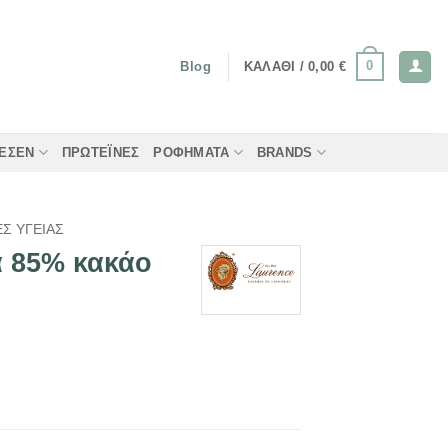
0
ΚΑΛΆΘΙ /
0,00
€
Blog
ΤΈΣΕΝ
ΠΡΩΤΕΪ́ΝΕΣ
ΡΟΦΉΜΑΤΑ
BRANDS
Σ ΥΓΕΊΑΣ
α 85% κακάο