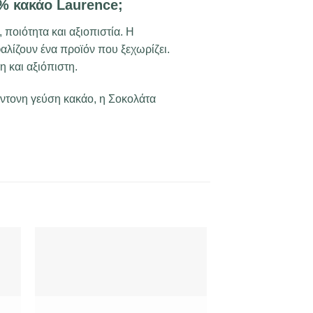
5% κακάο Laurence;
οιότητα και αξιοπιστία. Η
λίζουν ένα προϊόν που ξεχωρίζει.
η και αξιόπιστη.
έντονη γεύση κακάο, η Σοκολάτα