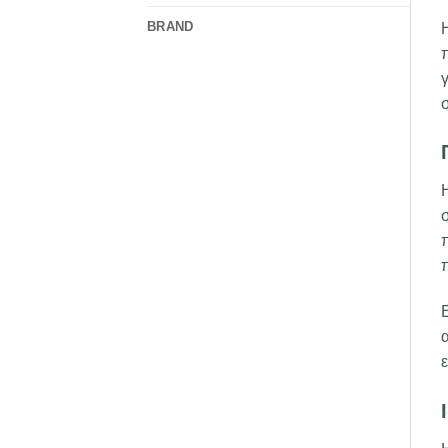
BRAND
π
σ
π
Ε
α