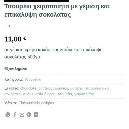
Τσουρέκι χειροποίητο με γέμιση και
επικάλυψη σοκολάτας
11,00
€
με γέμιση κρέμα κακάο φουντούκι και επικάλυψη
σοκολάτας 500γρ
Εξαντλημένο
Κατηγορία:
Τσουρέκια
Ετικέτες:
chocolate
,
gift box
,
ελληνικό
,
μαστίχα
,
παραδοσιακό
,
σοκολάτα
,
συσκευασία δώρου
,
τσουρέκι
,
χειροποίητο
Μάρκα:
Chrisanthidis delights