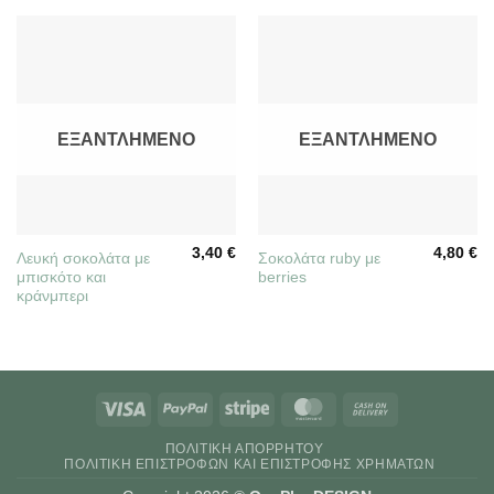
ΕΞΑΝΤΛΗΜΈΝΟ
ΕΞΑΝΤΛΗΜΈΝΟ
3,40
€
4,80
€
Λευκή σοκολάτα με
Σοκολάτα ruby με
μπισκότο και
berries
κράνμπερι
Visa
PayPal
Stripe
MasterCard
Cash
On
ΠΟΛΙΤΙΚΉ ΑΠΟΡΡΉΤΟΥ
Delivery
ΠΟΛΙΤΙΚΉ ΕΠΙΣΤΡΟΦΏΝ ΚΑΙ ΕΠΙΣΤΡΟΦΉΣ ΧΡΗΜΆΤΩΝ