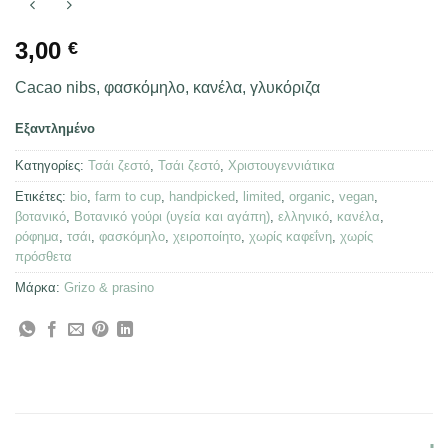
3,00
€
Cacao nibs, φασκόμηλο, κανέλα, γλυκόριζα
Εξαντλημένο
Κατηγορίες:
Τσάι ζεστό
,
Τσάι ζεστό
,
Χριστουγεννιάτικα
Ετικέτες:
bio
,
farm to cup
,
handpicked
,
limited
,
organic
,
vegan
,
βοτανικό
,
Βοτανικό γούρι (υγεία και αγάπη)
,
ελληνικό
,
κανέλα
,
ρόφημα
,
τσάι
,
φασκόμηλο
,
χειροποίητο
,
χωρίς καφεΐνη
,
χωρίς
πρόσθετα
Μάρκα:
Grizo & prasino