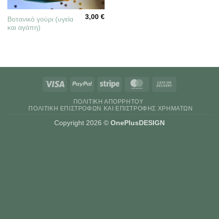
3,00
€
Βοτανικό γούρι (υγεία
και αγάπη)
Visa
PayPal
Stripe
MasterCard
Cash
On
ΠΟΛΙΤΙΚΉ ΑΠΟΡΡΉΤΟΥ
Delivery
ΠΟΛΙΤΙΚΉ ΕΠΙΣΤΡΟΦΏΝ ΚΑΙ ΕΠΙΣΤΡΟΦΉΣ ΧΡΗΜΆΤΩΝ
Copyright 2026 ©
OnePlusDESIGN