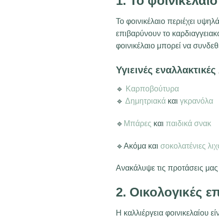
1. Το φοινικέλαιο
Το φοινικέλαιο περιέχει υψη
επιβαρύνουν το καρδιαγγειακ
φοινικέλαιο μπορεί να συνδε
Υγιεινές εναλλακτικές
🔹
Καρποβούτυρα
🔹
Δημητριακά
και
γκρανόλα
🔹
Μπάρες
και
παιδικά σνακ
🔹Ακόμα και
σοκολατένιες λιχ
Ανακάλυψε τις προτάσεις μας 
2. Οικολογικές ε
Η καλλιέργεια φοινικελαίου 