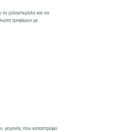
 τη χοληστερόλη και να
άλωση τροφίμων με
ν, γεγονός που καταστρέφει