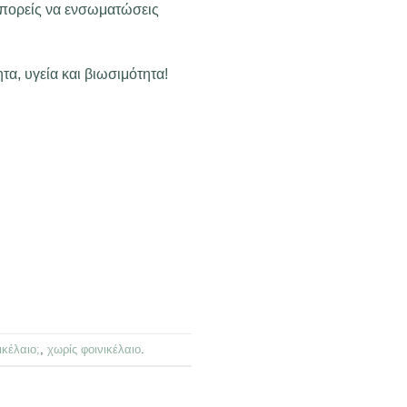
 μπορείς να ενσωματώσεις
α, υγεία και βιωσιμότητα!
ικέλαιο;
,
χωρίς φοινικέλαιο
.