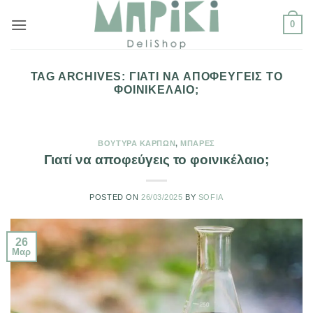
Μετάβαση
0
στο
περιεχόμενο
TAG ARCHIVES:
ΓΙΑΤΊ ΝΑ ΑΠΟΦΕΎΓΕΙΣ ΤΟ
ΦΟΙΝΙΚΈΛΑΙΟ;
ΒΟΎΤΥΡΑ ΚΑΡΠΏΝ
,
ΜΠΆΡΕΣ
Γιατί να αποφεύγεις το φοινικέλαιο;
POSTED ON
26/03/2025
BY
SOFIA
26
Μαρ