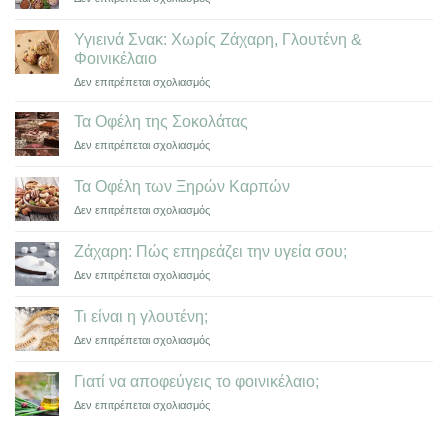
του
Όλα
Αγρινίου
όσα
που
Υγιεινά Σνακ: Χωρίς Ζάχαρη, Γλουτένη &
πρέπει
έγινε
Φοινικέλαιο
να
αγαπημένη
στο
Δεν επιτρέπεται σχολιασμός
ξέρετε
συνήθεια
Υγιεινά
για
Σνακ:
τις
Τα Οφέλη της Σοκολάτας
Χωρίς
πρωτεΐνες
στο
Δεν επιτρέπεται σχολιασμός
Ζάχαρη,
Τα
Γλουτένη
Οφέλη
&
Τα Οφέλη των Ξηρών Καρπών
της
Φοινικέλαιο
στο
Δεν επιτρέπεται σχολιασμός
Σοκολάτας
Τα
Οφέλη
Ζάχαρη: Πώς επηρεάζει την υγεία σου;
των
στο
Δεν επιτρέπεται σχολιασμός
Ξηρών
Ζάχαρη:
Καρπών
Πώς
Τι είναι η γλουτένη;
επηρεάζει
στο
Δεν επιτρέπεται σχολιασμός
την
Τι
υγεία
είναι
σου;
Γιατί να αποφεύγεις το φοινικέλαιο;
η
στο
Δεν επιτρέπεται σχολιασμός
γλουτένη;
Γιατί
να