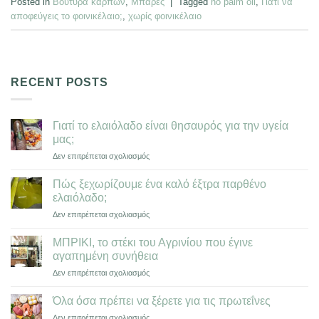
Posted in
Βούτυρα καρπών
,
Μπάρες
|
Tagged
no palm oil
,
Γιατί να
αποφεύγεις το φοινικέλαιο;
,
χωρίς φοινικέλαιο
RECENT POSTS
Γιατί το ελαιόλαδο είναι θησαυρός για την υγεία
μας;
στο
Δεν επιτρέπεται σχολιασμός
Γιατί
το
Πώς ξεχωρίζoυμε ένα καλό έξτρα παρθένο
ελαιόλαδο
ελαιόλαδο;
είναι
στο
Δεν επιτρέπεται σχολιασμός
θησαυρός
Πώς
για
ξεχωρίζoυμε
την
ΜΠΡΙΚΙ, το στέκι του Αγρινίου που έγινε
ένα
υγεία
αγαπημένη συνήθεια
καλό
μας;
στο
Δεν επιτρέπεται σχολιασμός
έξτρα
ΜΠΡΙΚΙ,
παρθένο
το
ελαιόλαδο;
Όλα όσα πρέπει να ξέρετε για τις πρωτεΐνες
στέκι
στο
Δεν επιτρέπεται σχολιασμός