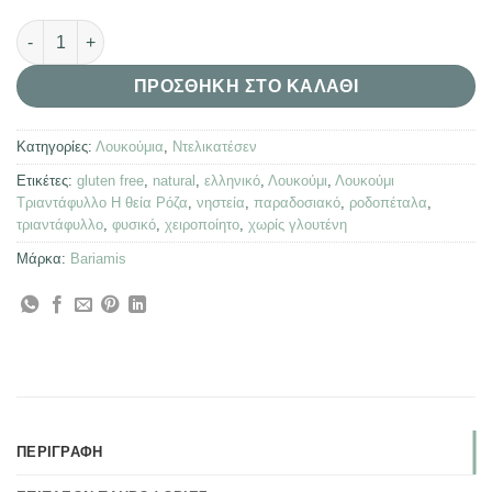
Λουκούμι Τριαντάφυλλο "Η θεία Ρόζα" ποσότητα
ΠΡΟΣΘΉΚΗ ΣΤΟ ΚΑΛΆΘΙ
Κατηγορίες:
Λουκούμια
,
Ντελικατέσεν
Ετικέτες:
gluten free
,
natural
,
ελληνικό
,
Λουκούμι
,
Λουκούμι
Τριαντάφυλλο Η θεία Ρόζα
,
νηστεία
,
παραδοσιακό
,
ροδοπέταλα
,
τριαντάφυλλο
,
φυσικό
,
χειροποίητο
,
χωρίς γλουτένη
Μάρκα:
Bariamis
ΠΕΡΙΓΡΑΦΉ