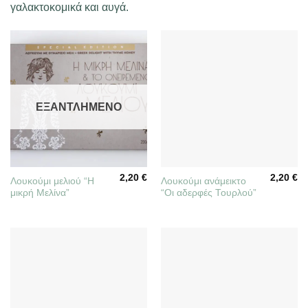
γαλακτοκομικά και αυγά.
ΕΞΑΝΤΛΗΜΈΝΟ
2,20
€
2,20
€
Λουκούμι μελιού “Η
Λουκούμι ανάμεικτο
μικρή Μελίνα”
“Οι αδερφές Τουρλού”