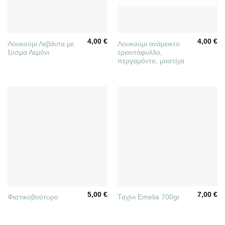
4,00
€
4,00
€
Λουκούμι Λεβάντα με
Λουκούμι ανάμεικτο
ξύσμα Λεμόνι
τριαντάφυλλο,
περγαμόντο, μαστίχα
5,00
€
7,00
€
Φιστικοβούτυρο
Ταχίνι Emelia 700gr