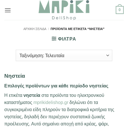
Μετάβαση
0
στο
περιεχόμενο
ΑΡΧΙΚΉ ΣΕΛΊΔΑ
/
ΠΡΟΪΌΝΤΑ ΜΕ ΕΤΙΚΈΤΑ “ΝΗΣΤΕΊΑ”
ΦΙΛΤΡΑ
Νηστεία
Επιλογές προϊόντων για κάθε περίοδο νηστείας
Η ετικέτα
νηστεία
στα προϊόντα του ηλεκτρονικού
καταστήματος
mprikidelishop.gr
δηλώνει ότι τα
συγκεκριμένα είδη πληρούν τα διατροφικά κριτήρια της
νηστείας, δηλαδή δεν περιέχουν συστατικά ζωικής
προέλευσης. Αυτό σημαίνει αποχή από κρέας, ψάρι,