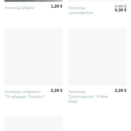
1,20
€
0,40
€
Λουκούμι
Λουκούμι βάφλα
Original
Η
0,30
€
τριαντάφυλλο
price
τρ
was:
τι
0,40 €.
είν
0,
2,20
€
2,20
€
Λουκούμι ανάμεικτο
Λουκούμι
“Οι αδερφές Τουρλού”
Τριαντάφυλλο “Η θεία
Ρόζα”