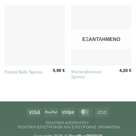
ΕΞΑΝΤΛΗΜΈΝΟ
5,90
€
4,20
€
Φιστικοβούτυρο
Pasteli Balls Sporos
Sporos
Visa
PayPal
Stripe
MasterCard
Cash
On
ΠΟΛΙΤΙΚΉ ΑΠΟΡΡΉΤΟΥ
Delivery
ΠΟΛΙΤΙΚΉ ΕΠΙΣΤΡΟΦΏΝ ΚΑΙ ΕΠΙΣΤΡΟΦΉΣ ΧΡΗΜΆΤΩΝ