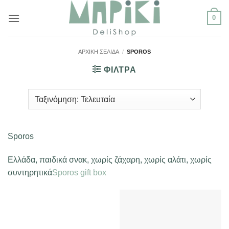
Μετάβαση
0
στο
περιεχόμενο
ΑΡΧΙΚΉ ΣΕΛΊΔΑ
/
SPOROS
ΦΙΛΤΡΑ
Sporos
Ελλάδα, παιδικά σνακ, χωρίς ζάχαρη, χωρίς αλάτι, χωρίς
συντηρητικά
Sporos gift box