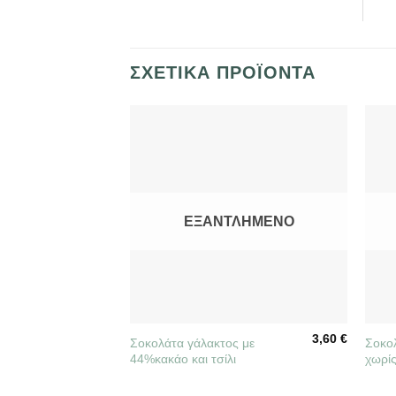
ΣΧΕΤΙΚΆ ΠΡΟΪΌΝΤΑ
ΕΞΑΝΤΛΗΜΈΝΟ
+
+
3,60
€
Σοκολάτα γάλακτος με
Σοκο
44%κακάο και τσίλι
χωρί