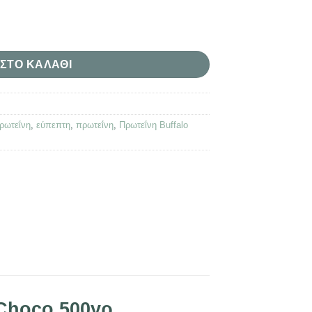
00γρ ποσότητα
ΣΤΟ ΚΑΛΆΘΙ
ρωτεΐνη
,
εύπεπτη
,
πρωτεΐνη
,
Πρωτεΐνη Buffalo
Choco 500γρ