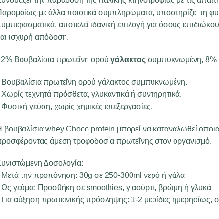
υνδυάζει την παράδοση της ιταλικής κτηνοτροφίας με τις απαιτ
Παρομοίως με άλλα ποιοτικά συμπληρώματα, υποστηρίζει τη φυσ
Συμπερασματικά, αποτελεί ιδανική επιλογή για όσους επιδιώκου
και ισχυρή απόδοση.
92% Βουβαλίσια πρωτεΐνη ορού
γάλακτος
συμπυκνωμένη, 8% 
•
Βουβαλίσια πρωτεΐνη ορού γάλακτος συμπυκνωμένη.
•
Χωρίς τεχνητά πρόσθετα, γλυκαντικά ή συντηρητικά.
•
Φυσική γεύση, χωρίς χημικές επεξεργασίες.
Η βουβαλίσια whey Choco protein μπορεί να καταναλωθεί οποια
προσφέροντας άμεση τροφοδοσία πρωτεΐνης στον οργανισμό.
Συνιστώμενη Δοσολογία:
•
Μετά την προπόνηση: 30g σε 250-300ml νερό ή γάλα
•
Ως γεύμα: Προσθήκη σε smoothies, γιαούρτι, βρώμη ή γλυκά
•
Για αύξηση πρωτεϊνικής πρόσληψης: 1-2 μερίδες ημερησίως, σ