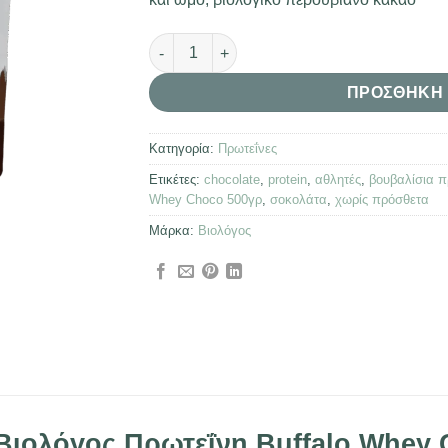
Βιολόγος Πρωτεΐνη Buffalo Whey Choco 5
ΠΡΟΣΘΉΚΗ 
Κατηγορία:
Πρωτεΐνες
Ετικέτες:
chocolate
,
protein
,
αθλητές
,
βουβαλίσια π
Whey Choco 500γρ
,
σοκολάτα
,
χωρίς πρόσθετα
Μάρκα:
Βιολόγος
Βιολόγος Πρωτεΐνη Buffalo Whey 