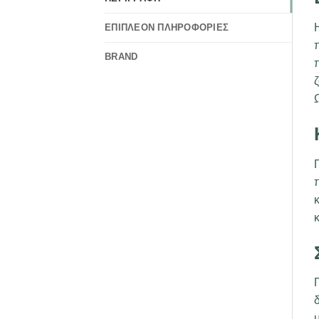
ΕΠΙΠΛΈΟΝ ΠΛΗΡΟΦΟΡΊΕΣ
BRAND
ζ
Ω
κ
μ