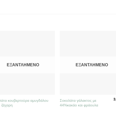
ΕΞΑΝΤΛΗΜΈΝΟ
ΕΞΑΝΤΛΗΜΈΝΟ
+
3
λάτα κουβερτούρα αμυγδάλου
Σοκολάτα γάλακτος με
ς ζάχαρη
44%κακάο και φράουλα