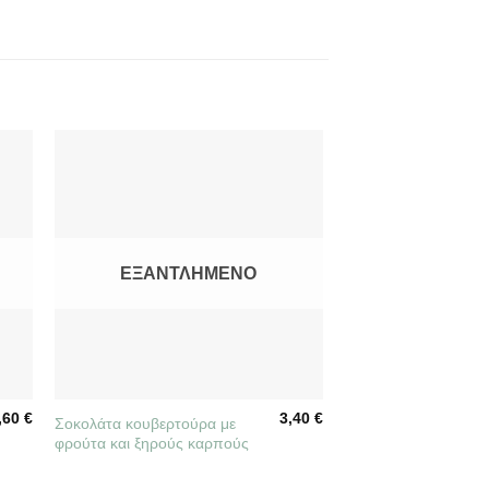
ΕΞΑΝΤΛΗΜΈΝΟ
ΕΞΑΝΤΛ
+
+
,60
€
3,40
€
Σοκολάτα κουβερτούρα με
Σοκολάτα γάλακτος 
φρούτα και ξηρούς καρπούς
44%κακάο και μέλι