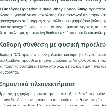
Η
Βιολόγος Πρωτεΐνη Buffalo Whey Choco 500γρ
προσφέρει
πλούσια, φυσική γεύση σοκολάτας. Οι παραγωγοί την παρασκε
προερχόμενο από φάρμες στην Ιταλία που εφαρμόζουν βιώσιμες 
ουν σε ανοιχτούς χώρους και τρέφονται φυσικά, γεγονός που ενι
ς αποτέλεσμα, η πρωτεΐνη διαθέτει πλούσιο προφίλ και ανώτερ
Καθαρή σύνθεση με φυσική προέλε
Περιέχει 75% πρωτεΐνη ορού γάλακτος και ωμό, βιολογικό περο
περιλαμβάνει πρόσθετα ή τεχνητά αρώματα. Με άλλα λόγια, η γ
αι ποιοτικά συστατικά. Πάνω από όλα, η πρωτεΐνη αυτή ενισχύει
καθαρότητα.
Σημαντικά πλεονεκτήματα
Πρώτον, η χαμηλή περιεκτικότητα σε λακτόζη καθιστά το προϊόν
δυσανεξία. Δεύτερον, η πλούσια παρουσία αμινοξέων ενισχύει 
ετά την άσκηση. Επιπλέον, η υψηλή περιεκτικότητα σε πρωτεΐν