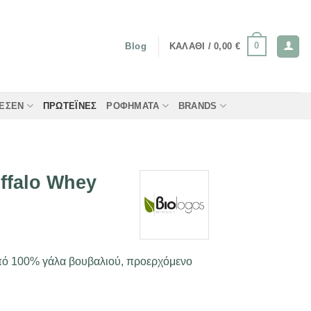
0
ΚΑΛΆΘΙ /
0,00
€
Blog
ΤΈΣΕΝ
ΠΡΩΤΕΪ́ΝΕΣ
ΡΟΦΉΜΑΤΑ
BRANDS
ffalo Whey
από 100% γάλα βουβαλιού, προερχόμενο