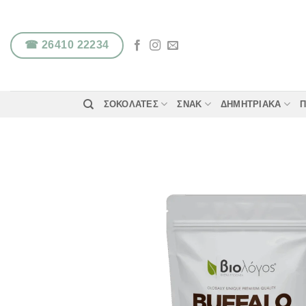
Μετάβαση
στο
περιεχόμενο
☎ 26410 22234
ΣΟΚΟΛΆΤΕΣ
ΣΝΑΚ
ΔΗΜΗΤΡΙΑΚΆ
Π