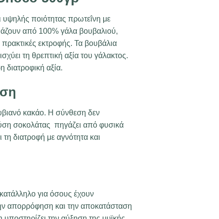
 υψηλής ποιότητας πρωτεΐνη με
υάζουν από 100% γάλα βουβαλιού,
πρακτικές εκτροφής. Τα βουβάλια
σχύει τη θρεπτική αξία του γάλακτος.
η διατροφική αξία.
υση
υβιανό κακάο. Η σύνθεση δεν
εύση σοκολάτας πηγάζει από φυσικά
 τη διατροφή με αγνότητα και
 κατάλληλο για όσους έχουν
την απορρόφηση και την αποκατάσταση
η υποστηρίζει την αύξηση της μυϊκής