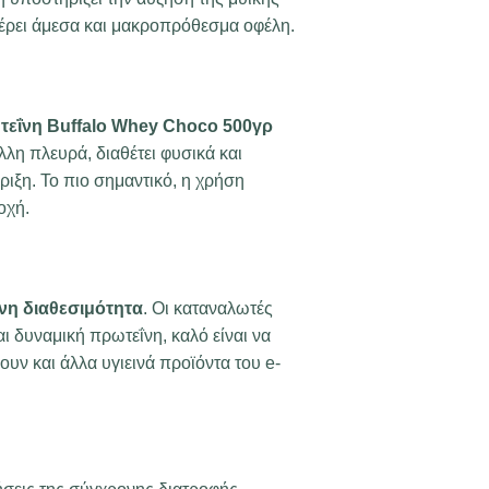
φέρει άμεσα και μακροπρόθεσμα οφέλη.
τεΐνη Buffalo Whey Choco 500γρ
λλη πλευρά, διαθέτει φυσικά και
ξη. Το πιο σημαντικό, η χρήση
οχή.
νη διαθεσιμότητα
. Οι καταναλωτές
ι δυναμική πρωτεΐνη, καλό είναι να
υν και άλλα υγιεινά προϊόντα του e-