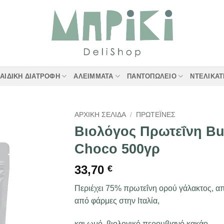
ΑΙΔΙΚΉ ΔΙΑΤΡΟΦΉ
ΑΛΕΊΜΜΑΤΑ
ΠΑΝΤΟΠΩΛΕΊΟ
ΝΤΕΛΙΚΑ
ΑΡΧΙΚΉ ΣΕΛΊΔΑ
/
ΠΡΩΤΕΪ́ΝΕΣ
Βιολόγος Πρωτεΐνη Bu
Choco 500γρ
33,70
€
Περιέχει 75% πρωτεΐνη ορού γάλακτος, 
από φάρμες στην Ιταλία,
και ωμό, βιολογικό περουβιανό κακάο