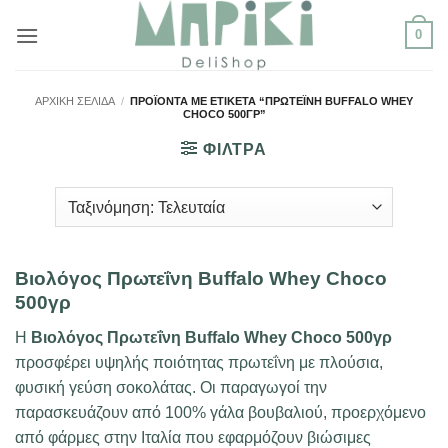
Μετάβαση
0
στο
περιεχόμενο
ΑΡΧΙΚΉ ΣΕΛΊΔΑ
/
ΠΡΟΪΌΝΤΑ ΜΕ ΕΤΙΚΈΤΑ “ΠΡΩΤΕΪ́ΝΗ BUFFALO WHEY
CHOCO 500ΓΡ”
ΦΙΛΤΡΑ
Βιολόγος Πρωτεΐνη Buffalo Whey Choco
500γρ
Η
Βιολόγος Πρωτεΐνη Buffalo Whey Choco 500γρ
προσφέρει υψηλής ποιότητας πρωτεΐνη με πλούσια,
φυσική γεύση σοκολάτας. Οι παραγωγοί την
παρασκευάζουν από 100% γάλα βουβαλιού, προερχόμενο
από φάρμες στην Ιταλία που εφαρμόζουν βιώσιμες