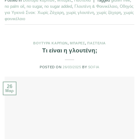
Posted in
Βούτυρα καρπών
,
Μπάρες
,
Παστέλια
|
Tagged
gluten free
,
no palm oil
,
no sugar
,
no sugar added
,
Γλουτένη & Φοινικέλαιο
,
Οδηγός
για Υγιεινά Σνακ: Χωρίς Ζάχαρη
,
χωρίς γλουτένη
,
χωρίς ζάχαρη
,
χωρίς
φοινικέλαιο
ΒΟΎΤΥΡΑ ΚΑΡΠΏΝ
,
ΜΠΆΡΕΣ
,
ΠΑΣΤΈΛΙΑ
Τι είναι η γλουτένη;
POSTED ON
26/03/2025
BY
SOFIA
26
Μαρ