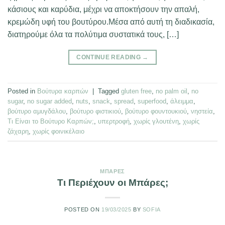
κάσιους και καρύδια, μέχρι να αποκτήσουν την απαλή,
κρεμώδη υφή του βουτύρου.Μέσα από αυτή τη διαδικασία,
διατηρούμε όλα τα πολύτιμα συστατικά τους, […]
CONTINUE READING
→
Posted in
Βούτυρα καρπών
|
Tagged
gluten free
,
no palm oil
,
no
sugar
,
no sugar added
,
nuts
,
snack
,
spread
,
superfood
,
άλειμμα
,
βούτυρο αμυγδάλου
,
βούτυρο φιστικιού
,
βούτυρο φουντουκιού
,
νηστεία
,
Τι Είναι το Βούτυρο Καρπών;
,
υπερτροφή
,
χωρίς γλουτένη
,
χωρίς
ζάχαρη
,
χωρίς φοινικέλαιο
ΜΠΆΡΕΣ
Τι Περιέχουν οι Μπάρες;
POSTED ON
19/03/2025
BY
SOFIA