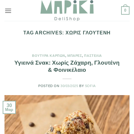
Μετάβαση
0
στο
περιεχόμενο
TAG ARCHIVES:
ΧΩΡΊΣ ΓΛΟΥΤΈΝΗ
ΒΟΎΤΥΡΑ ΚΑΡΠΏΝ
,
ΜΠΆΡΕΣ
,
ΠΑΣΤΈΛΙΑ
Υγιεινά Σνακ: Χωρίς Ζάχαρη, Γλουτένη
& Φοινικέλαιο
POSTED ON
30/03/2025
BY
SOFIA
30
Μαρ