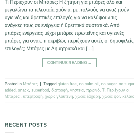
Τι Περιέχουν οι Μπάρες; Η ζήτηση για μπάρες όλο και
μεγαλώνει τα τελευταία χρόνια, με πολλούς να αναζητούν
υγιεινές και θρεπτικές επιλογές για να καλύψουν τις
ανάγκες τους σε ενέργεια ή θρεπτικά συστατικά. Από
μπάρες ενέργειας μέχρι μπάρες πρωτεΐνης και υγιεινές
μπάρες για σνακ, τι ακριβώς περιέχουν αυτές οι δημοφιλείς
επιλογές; Μπάρες με Δημητριακά και […]
CONTINUE READING
→
Posted in
Μπάρες
|
Tagged
gluten free
,
no palm oil
,
no sugar
,
no sugar
added
,
snack
,
superfood
,
διατροφή
,
νηστεία
,
πρωινό
,
Τι Περιέχουν οι
Μπάρες;
,
υπερτροφή
,
χωρίς γλουτένη
,
χωρίς ζάχαρη
,
χωρίς φοινικέλαιο
RECENT POSTS