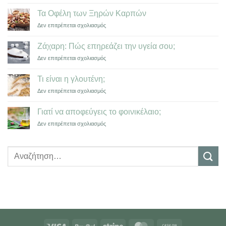
Τα
Γλουτένη
Οφέλη
&
Τα Οφέλη των Ξηρών Καρπών
της
Φοινικέλαιο
στο
Δεν επιτρέπεται σχολιασμός
Σοκολάτας
Τα
Οφέλη
Ζάχαρη: Πώς επηρεάζει την υγεία σου;
των
στο
Δεν επιτρέπεται σχολιασμός
Ξηρών
Ζάχαρη:
Καρπών
Πώς
Τι είναι η γλουτένη;
επηρεάζει
στο
Δεν επιτρέπεται σχολιασμός
την
Τι
υγεία
είναι
σου;
Γιατί να αποφεύγεις το φοινικέλαιο;
η
στο
Δεν επιτρέπεται σχολιασμός
γλουτένη;
Γιατί
να
αποφεύγεις
Αναζήτηση
το
για:
φοινικέλαιο;
Visa
PayPal
Stripe
MasterCard
Cash