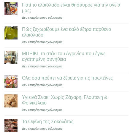
Γιατί το ελαιόλαδο είναι θησαυρός για την υγεία
μας;
στο
Δεν επιτρέπεται σχολιασμός
Γιατί
το
Πώς ξεχωρίζoυμε ένα καλό έξτρα παρθένο
ελαιόλαδο
ελαιόλαδο;
είναι
στο
Δεν επιτρέπεται σχολιασμός
θησαυρός
Πώς
για
ξεχωρίζoυμε
την
ΜΠΡΙΚΙ, το στέκι του Αγρινίου που έγινε
ένα
υγεία
αγαπημένη συνήθεια
καλό
μας;
στο
Δεν επιτρέπεται σχολιασμός
έξτρα
ΜΠΡΙΚΙ,
παρθένο
το
ελαιόλαδο;
Όλα όσα πρέπει να ξέρετε για τις πρωτεΐνες
στέκι
στο
Δεν επιτρέπεται σχολιασμός
του
Όλα
Αγρινίου
όσα
που
Υγιεινά Σνακ: Χωρίς Ζάχαρη, Γλουτένη &
πρέπει
έγινε
Φοινικέλαιο
να
αγαπημένη
στο
Δεν επιτρέπεται σχολιασμός
ξέρετε
συνήθεια
Υγιεινά
για
Σνακ:
τις
Τα Οφέλη της Σοκολάτας
Χωρίς
πρωτεΐνες
στο
Δεν επιτρέπεται σχολιασμός
Ζάχαρη,