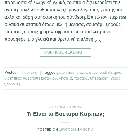
παραδοσιακό ελληνικό γλυκό, το οποίο έχει κερδίσει την
αγάπη πολλών ανθρώπων όχι μόνο λόγω της γεύσης του
αλλά και χάρη στη φυσική του σύνθεση. Επιπλέον, περιέχει
φυσικά συστατικά όπως μέλι ή μελάσα, σουσάμι, ξηρούς
καρπούς ή αποξηραμένα φρούτα, με αποτέλεσμα να
προσφέρει μια γλυκιά και θρεπτική επιλογή […]
CONTINUE READING
→
Posted in
Παστέλια
|
Tagged
gluten free
,
snack
,
superfood
,
διατροφή
,
Θρεπτικές Αξίες του Παστελιού
,
νηστεία
,
παστέλι
,
υπερτροφή
,
χωρίς
γλουτένη
ΒΟΎΤΥΡΑ ΚΑΡΠΏΝ
Τι Είναι το Βούτυρο Καρπών;
POSTED ON
19/03/2025
BY
SOFIA