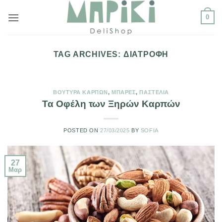
Μετάβαση
0
στο
περιεχόμενο
TAG ARCHIVES:
ΔΙΑΤΡΟΦΉ
ΒΟΎΤΥΡΑ ΚΑΡΠΏΝ
,
ΜΠΆΡΕΣ
,
ΠΑΣΤΈΛΙΑ
Τα Οφέλη των Ξηρών Καρπών
POSTED ON
27/03/2025
BY
SOFIA
27
Μαρ