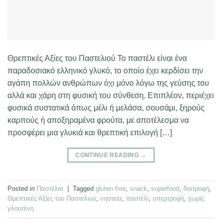
Θρεπτικές Αξίες του Παστελιού Το παστέλι είναι ένα
παραδοσιακό ελληνικό γλυκό, το οποίο έχει κερδίσει την
αγάπη πολλών ανθρώπων όχι μόνο λόγω της γεύσης του
αλλά και χάρη στη φυσική του σύνθεση. Επιπλέον, περιέχει
φυσικά συστατικά όπως μέλι ή μελάσα, σουσάμι, ξηρούς
καρπούς ή αποξηραμένα φρούτα, με αποτέλεσμα να
προσφέρει μια γλυκιά και θρεπτική επιλογή […]
CONTINUE READING
→
Posted in
Παστέλια
|
Tagged
gluten free
,
snack
,
superfood
,
διατροφή
,
Θρεπτικές Αξίες του Παστελιού
,
νηστεία
,
παστέλι
,
υπερτροφή
,
χωρίς
γλουτένη