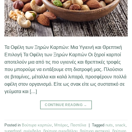
Τα Οφέλη των Ξηρών Καρπών: Μια Υγιεινή και Θρεπτική
Επιλογή Τα Οφέλη των Ξηρών Καρπών Οι ξηροί καρποί
αποτελούν μια από τις πιο υγιεινές και θρεπτικές τροφές
που μπορούμε να εντάξουμε στη διατροφή μας. Πλούσιοι
σε βιταμίνες, μέταλλα και καλά λιπαρά, προσφέρουν πολλά
οφέλη στον οργανισμό. Είτε ως σνακ είτε ως συστατικό σε
γεύματα και […]
CONTINUE READING
→
Posted in
Βούτυρα καρπών
,
Μπάρες
,
Παστέλια
|
Tagged
nuts
,
snack
,
superfood
,
αμύγδαλα
,
βούτυρο αμυγδάλου
,
βούτυρο φιστικιού
,
βούτυρο