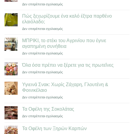
στο
Δεν επιτρέπεται σχολιασμός
Γιατί
το
Πώς ξεχωρίζoυμε ένα καλό έξτρα παρθένο
ελαιόλαδο
ελαιόλαδο;
είναι
στο
Δεν επιτρέπεται σχολιασμός
θησαυρός
Πώς
για
ξεχωρίζoυμε
την
ΜΠΡΙΚΙ, το στέκι του Αγρινίου που έγινε
ένα
υγεία
αγαπημένη συνήθεια
καλό
μας;
στο
Δεν επιτρέπεται σχολιασμός
έξτρα
ΜΠΡΙΚΙ,
παρθένο
το
ελαιόλαδο;
Όλα όσα πρέπει να ξέρετε για τις πρωτεΐνες
στέκι
στο
Δεν επιτρέπεται σχολιασμός
του
Όλα
Αγρινίου
όσα
που
Υγιεινά Σνακ: Χωρίς Ζάχαρη, Γλουτένη &
πρέπει
έγινε
Φοινικέλαιο
να
αγαπημένη
στο
Δεν επιτρέπεται σχολιασμός
ξέρετε
συνήθεια
Υγιεινά
για
Σνακ:
τις
Τα Οφέλη της Σοκολάτας
Χωρίς
πρωτεΐνες
στο
Δεν επιτρέπεται σχολιασμός
Ζάχαρη,
Τα
Γλουτένη
Οφέλη
&
Τα Οφέλη των Ξηρών Καρπών
της
Φοινικέλαιο