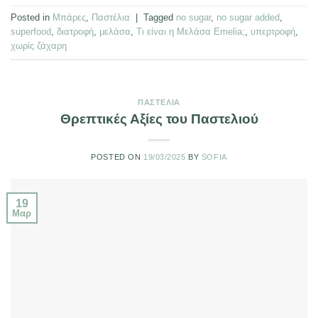
Posted in
Μπάρες
,
Παστέλια
|
Tagged
no sugar
,
no sugar added
,
superfood
,
διατροφή
,
μελάσα
,
Τι είναι η Μελάσα Emelia;
,
υπερτροφή
,
χωρίς ζάχαρη
ΠΑΣΤΈΛΙΑ
Θρεπτικές Αξίες του Παστελιού
POSTED ON
19/03/2025
BY
SOFIA
19
Μαρ