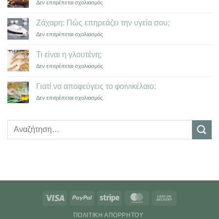
στο
Δεν επιτρέπεται σχολιασμός
Σοκολάτας
Τα
Οφέλη
Ζάχαρη: Πώς επηρεάζει την υγεία σου;
των
στο
Δεν επιτρέπεται σχολιασμός
Ξηρών
Ζάχαρη:
Καρπών
Πώς
Τι είναι η γλουτένη;
επηρεάζει
στο
Δεν επιτρέπεται σχολιασμός
την
Τι
υγεία
είναι
σου;
Γιατί να αποφεύγεις το φοινικέλαιο;
η
στο
Δεν επιτρέπεται σχολιασμός
γλουτένη;
Γιατί
να
αποφεύγεις
Αναζήτηση
το
για:
φοινικέλαιο;
Visa
PayPal
Stripe
MasterCard
Cash
On
ΠΟΛΙΤΙΚΉ ΑΠΟΡΡΉΤΟΥ