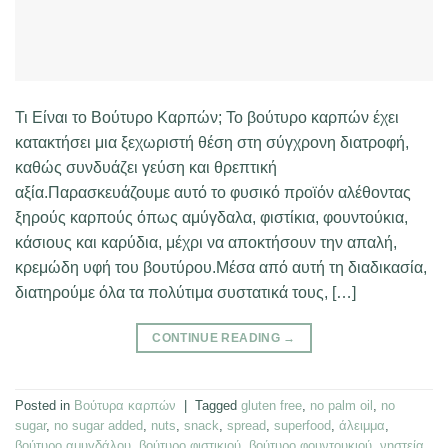
Τι Είναι το Βούτυρο Καρπών; Το βούτυρο καρπών έχει
κατακτήσει μια ξεχωριστή θέση στη σύγχρονη διατροφή,
καθώς συνδυάζει γεύση και θρεπτική
αξία.Παρασκευάζουμε αυτό το φυσικό προϊόν αλέθοντας
ξηρούς καρπούς όπως αμύγδαλα, φιστίκια, φουντούκια,
κάσιους και καρύδια, μέχρι να αποκτήσουν την απαλή,
κρεμώδη υφή του βουτύρου.Μέσα από αυτή τη διαδικασία,
διατηρούμε όλα τα πολύτιμα συστατικά τους, […]
CONTINUE READING
→
Posted in
Βούτυρα καρπών
|
Tagged
gluten free
,
no palm oil
,
no
sugar
,
no sugar added
,
nuts
,
snack
,
spread
,
superfood
,
άλειμμα
,
βούτυρο αμυγδάλου
,
βούτυρο φιστικιού
,
βούτυρο φουντουκιού
,
νηστεία
,