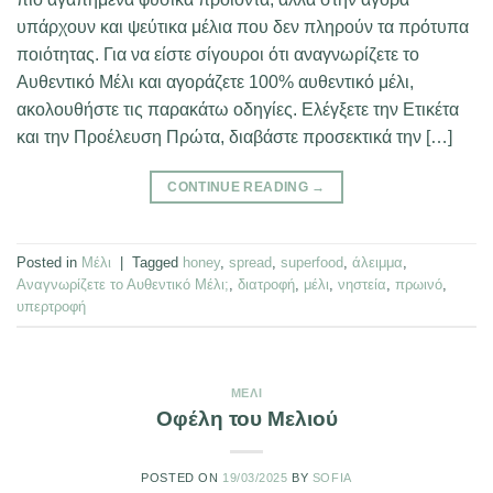
υπάρχουν και ψεύτικα μέλια που δεν πληρούν τα πρότυπα
ποιότητας. Για να είστε σίγουροι ότι αναγνωρίζετε το
Αυθεντικό Μέλι και αγοράζετε 100% αυθεντικό μέλι,
ακολουθήστε τις παρακάτω οδηγίες. Ελέγξετε την Ετικέτα
και την Προέλευση Πρώτα, διαβάστε προσεκτικά την […]
CONTINUE READING
→
Posted in
Μέλι
|
Tagged
honey
,
spread
,
superfood
,
άλειμμα
,
Αναγνωρίζετε το Αυθεντικό Μέλι;
,
διατροφή
,
μέλι
,
νηστεία
,
πρωινό
,
υπερτροφή
ΜΈΛΙ
Οφέλη του Μελιού
POSTED ON
19/03/2025
BY
SOFIA