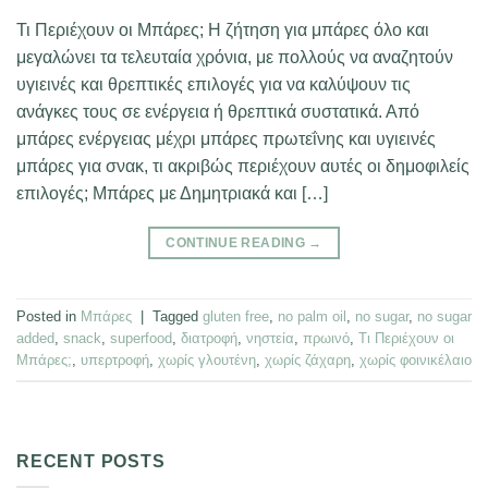
Τι Περιέχουν οι Μπάρες; Η ζήτηση για μπάρες όλο και
μεγαλώνει τα τελευταία χρόνια, με πολλούς να αναζητούν
υγιεινές και θρεπτικές επιλογές για να καλύψουν τις
ανάγκες τους σε ενέργεια ή θρεπτικά συστατικά. Από
μπάρες ενέργειας μέχρι μπάρες πρωτεΐνης και υγιεινές
μπάρες για σνακ, τι ακριβώς περιέχουν αυτές οι δημοφιλείς
επιλογές; Μπάρες με Δημητριακά και […]
CONTINUE READING
→
Posted in
Μπάρες
|
Tagged
gluten free
,
no palm oil
,
no sugar
,
no sugar
added
,
snack
,
superfood
,
διατροφή
,
νηστεία
,
πρωινό
,
Τι Περιέχουν οι
Μπάρες;
,
υπερτροφή
,
χωρίς γλουτένη
,
χωρίς ζάχαρη
,
χωρίς φοινικέλαιο
RECENT POSTS