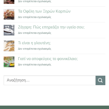
στο
Δεν επιτρέπεται σχολιασμός
Ζάχαρη,
Τα
Γλουτένη
Οφέλη
&
Τα Οφέλη των Ξηρών Καρπών
της
Φοινικέλαιο
στο
Δεν επιτρέπεται σχολιασμός
Σοκολάτας
Τα
Οφέλη
Ζάχαρη: Πώς επηρεάζει την υγεία σου;
των
στο
Δεν επιτρέπεται σχολιασμός
Ξηρών
Ζάχαρη:
Καρπών
Πώς
Τι είναι η γλουτένη;
επηρεάζει
στο
Δεν επιτρέπεται σχολιασμός
την
Τι
υγεία
είναι
σου;
Γιατί να αποφεύγεις το φοινικέλαιο;
η
στο
Δεν επιτρέπεται σχολιασμός
γλουτένη;
Γιατί
να
αποφεύγεις
Αναζήτηση
το
για:
φοινικέλαιο;