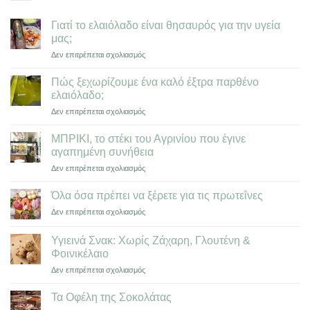
Γιατί το ελαιόλαδο είναι θησαυρός για την υγεία
μας;
στο
Δεν επιτρέπεται σχολιασμός
Γιατί
το
Πώς ξεχωρίζoυμε ένα καλό έξτρα παρθένο
ελαιόλαδο
ελαιόλαδο;
είναι
στο
Δεν επιτρέπεται σχολιασμός
θησαυρός
Πώς
για
ξεχωρίζoυμε
την
ΜΠΡΙΚΙ, το στέκι του Αγρινίου που έγινε
ένα
υγεία
αγαπημένη συνήθεια
καλό
μας;
στο
Δεν επιτρέπεται σχολιασμός
έξτρα
ΜΠΡΙΚΙ,
παρθένο
το
ελαιόλαδο;
Όλα όσα πρέπει να ξέρετε για τις πρωτεΐνες
στέκι
στο
Δεν επιτρέπεται σχολιασμός
του
Όλα
Αγρινίου
όσα
που
Υγιεινά Σνακ: Χωρίς Ζάχαρη, Γλουτένη &
πρέπει
έγινε
Φοινικέλαιο
να
αγαπημένη
στο
Δεν επιτρέπεται σχολιασμός
ξέρετε
συνήθεια
Υγιεινά
για
Σνακ:
τις
Τα Οφέλη της Σοκολάτας
Χωρίς
πρωτεΐνες