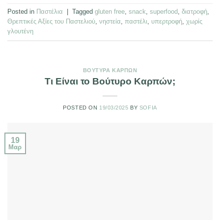
Posted in
Παστέλια
|
Tagged
gluten free
,
snack
,
superfood
,
διατροφή
,
Θρεπτικές Αξίες του Παστελιού
,
νηστεία
,
παστέλι
,
υπερτροφή
,
χωρίς
γλουτένη
ΒΟΎΤΥΡΑ ΚΑΡΠΏΝ
Τι Είναι το Βούτυρο Καρπών;
POSTED ON
19/03/2025
BY
SOFIA
19
Μαρ