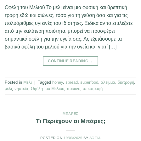
Οφέλη του Μελιού Το μέλι είναι μια φυσική και θρεπτική
τροφή εδώ και αιώνες, τόσο για τη γεύση όσο και για τις
πολυάριθμες υγιεινές του ιδιότητες. Ειδικά αν το επιλέξετε
από την καλύτερη ποιότητα, μπορεί να προσφέρει
σημαντικά οφέλη για την υγεία σας. Ας εξετάσουμε τα
βασικά οφέλη του μελιού για την υγεία και γιατί […]
CONTINUE READING
→
Posted in
Μέλι
|
Tagged
honey
,
spread
,
superfood
,
άλειμμα
,
διατροφή
,
μέλι
,
νηστεία
,
Οφέλη του Μελιού
,
πρωινό
,
υπερτροφή
ΜΠΆΡΕΣ
Τι Περιέχουν οι Μπάρες;
POSTED ON
19/03/2025
BY
SOFIA