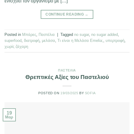
ενισχύει τον οργανισμό με […]
CONTINUE READING
→
Posted in
Μπάρες
,
Παστέλια
|
Tagged
no sugar
,
no sugar added
,
superfood
,
διατροφή
,
μελάσα
,
Τι είναι η Μελάσα Emelia;
,
υπερτροφή
,
χωρίς ζάχαρη
ΠΑΣΤΈΛΙΑ
Θρεπτικές Αξίες του Παστελιού
POSTED ON
19/03/2025
BY
SOFIA
19
Μαρ