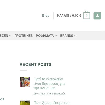
0
ΚΑΛΆΘΙ /
0,00
€
Blog
ΤΈΣΕΝ
ΠΡΩΤΕΪ́ΝΕΣ
ΡΟΦΉΜΑΤΑ
BRANDS
RECENT POSTS
Γιατί το ελαιόλαδο
είναι θησαυρός για
την υγεία μας;
στο
Δεν επιτρέπεται σχολιασμός
Γιατί
ένα
το
Πώς ξεχωρίζoυμε ένα