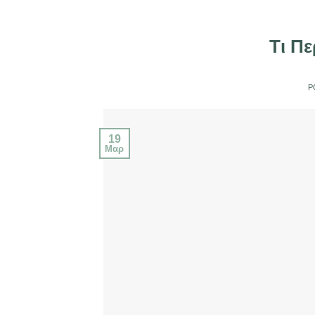
Τι Π
P
19
Μαρ