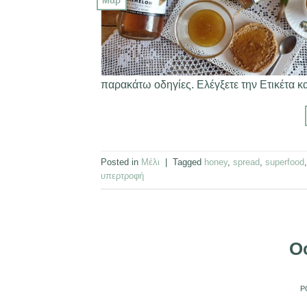
Μαρ
παρακάτω οδηγίες. Ελέγξετε την Ετικέτα κ
Posted in
Μέλι
|
Tagged
honey
,
spread
,
superfood
υπερτροφή
Ο
P