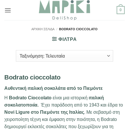
Μετάβαση
0
στο
περιεχόμενο
ΑΡΧΙΚΉ ΣΕΛΊΔΑ
/
BODRATO CIOCCOLATO
ΦΙΛΤΡΑ
Bodrato cioccolato
Αυθεντική ιταλική σοκολάτα από το Πιεμόντε
Η
Bodrato Cioccolato
είναι μια ιστορική
ιταλική
σοκολατοποιία.
Έχει παράδοση από το 1943 και έδρα το
Novi Ligure στο Πιεμόντε της Ιταλίας
. Με σεβασμό στη
χειροποίητη τέχνη και έμφαση στην ποιότητα, η Bodrato
δημιουργεί εκλεκτές σοκολάτες που ξεχωρίζουν για τη