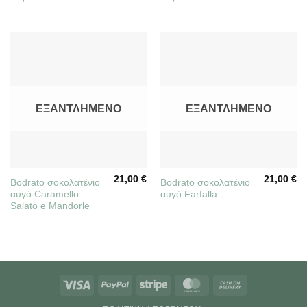
ΕΞΑΝΤΛΗΜΈΝΟ
ΕΞΑΝΤΛΗΜΈΝΟ
21,00
€
21,00
€
Bodrato σοκολατένιο
Bodrato σοκολατένιο
αυγό Caramello
αυγό Farfalla
Salato e Mandorle
Visa
PayPal
Stripe
MasterCard
Cash
On