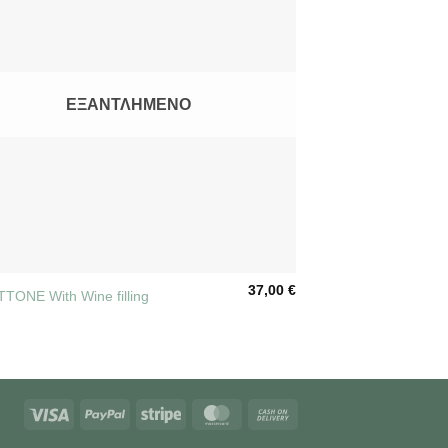
ΕΞΑΝΤΛΗΜΈΝΟ
37,00
€
TONE With Wine filling
Visa
PayPal
Stripe
MasterCard
Cash
On