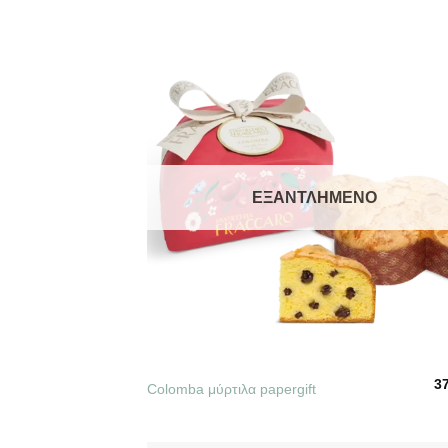
ΕΞΑΝΤΛΗΜΈΝΟ
+
3
Colomba μύρτιλα papergift