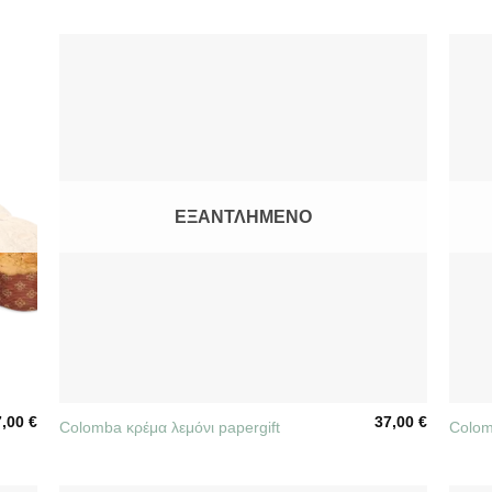
ΕΞΑΝΤΛΗΜΈΝΟ
+
+
7,00
€
37,00
€
Colomba κρέμα λεμόνι papergift
Colom