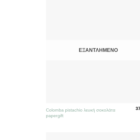
ΕΞΑΝΤΛΗΜΈΝΟ
+
3
Colomba pistachio λευκή σοκολάτα
papergift