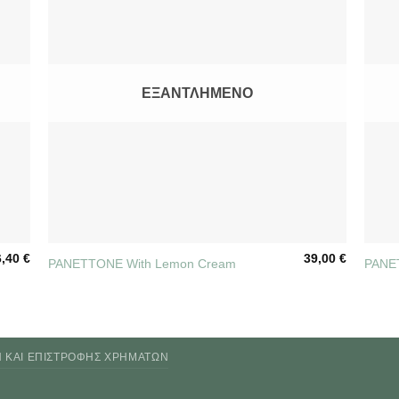
ΕΞΑΝΤΛΗΜΈΝΟ
+
+
6,40
€
39,00
€
PANETTONE With Lemon Cream
PANET
Ν ΚΑΙ ΕΠΙΣΤΡΟΦΉΣ ΧΡΗΜΆΤΩΝ