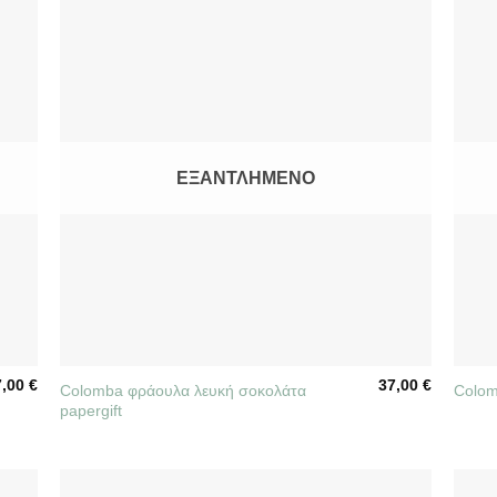
ΕΞΑΝΤΛΗΜΈΝΟ
+
+
7,00
€
37,00
€
Colomba φράουλα λευκή σοκολάτα
Colom
papergift