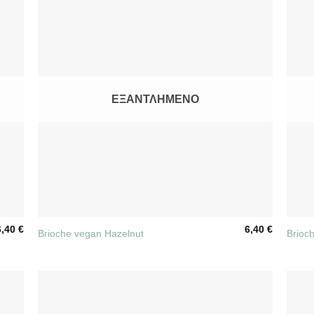
ΕΞΑΝΤΛΗΜΈΝΟ
+
+
6,40
€
6,40
€
Brioche vegan Hazelnut
Brioc