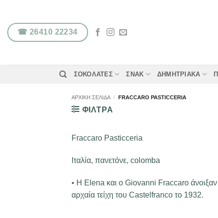
Μετάβαση
στο
περιεχόμενο
☎ 26410 22234
ΣΟΚΟΛΆΤΕΣ
ΣΝΑΚ
ΔΗΜΗΤΡΙΑΚΆ
Π
ΑΡΧΙΚΉ ΣΕΛΊΔΑ
/
FRACCARO PASTICCERIA
ΦΙΛΤΡΑ
Fraccaro Pasticceria
Ιταλία, πανετόνε, colomba
• Η Elena και ο Giovanni Fraccaro άνοιξα
αρχαία τείχη του Castelfranco το 1932.