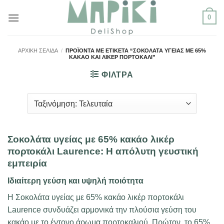
Μετάβαση
0
στο
περιεχόμενο
ΑΡΧΙΚΉ ΣΕΛΊΔΑ
/
ΠΡΟΪΌΝΤΑ ΜΕ ΕΤΙΚΈΤΑ “ΣΟΚΟΛΆΤΑ ΥΓΕΊΑΣ ΜΕ 65
% ΚΑΚΆΟ ΚΑΙ ΛΙΚΈΡ ΠΟΡΤΟΚΆΛΙ”
ΦΙΛΤΡΑ
Σοκολάτα υγείας με 65% κακάο λικέρ
πορτοκάλι Laurence: Η απόλυτη γευστική
εμπειρία
Ιδιαίτερη γεύση και υψηλή ποιότητα
Η Σοκολάτα υγείας με 65% κακάο λικέρ πορτοκάλι
Laurence συνδυάζει αρμονικά την πλούσια γεύση του
κακάο με το έντονο άρωμα πορτοκαλιού. Πρώτον, το 65%