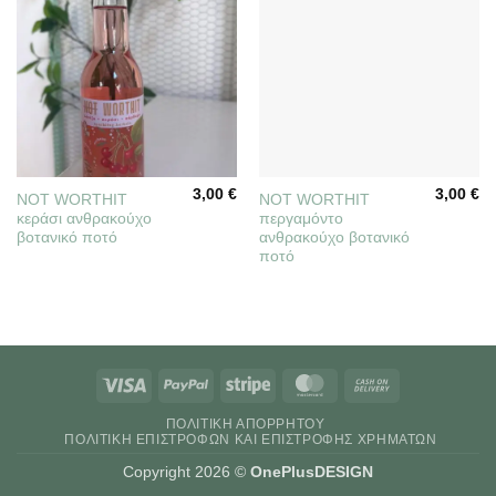
3,00
€
3,00
€
NOT WORTHIT
NOT WORTHIT
κεράσι ανθρακούχο
περγαμόντο
βοτανικό ποτό
ανθρακούχο βοτανικό
ποτό
Visa
PayPal
Stripe
MasterCard
Cash
On
ΠΟΛΙΤΙΚΉ ΑΠΟΡΡΉΤΟΥ
Delivery
ΠΟΛΙΤΙΚΉ ΕΠΙΣΤΡΟΦΏΝ ΚΑΙ ΕΠΙΣΤΡΟΦΉΣ ΧΡΗΜΆΤΩΝ
Copyright 2026 ©
OnePlusDESIGN