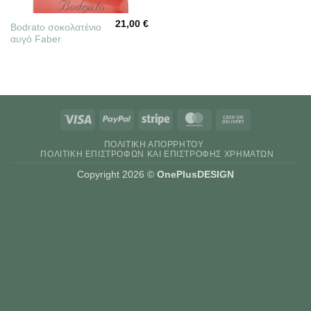
21,00
€
Bodrato σοκολατένιο
αυγό Faber
Visa
PayPal
Stripe
MasterCard
Cash
On
ΠΟΛΙΤΙΚΉ ΑΠΟΡΡΉΤΟΥ
Delivery
ΠΟΛΙΤΙΚΉ ΕΠΙΣΤΡΟΦΏΝ ΚΑΙ ΕΠΙΣΤΡΟΦΉΣ ΧΡΗΜΆΤΩΝ
Copyright 2026 ©
OnePlusDESIGN