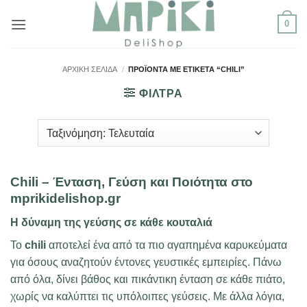
Μετάβαση
0
στο
περιεχόμενο
ΑΡΧΙΚΉ ΣΕΛΊΔΑ
/
ΠΡΟΪΌΝΤΑ ΜΕ ΕΤΙΚΈΤΑ “CHILI”
ΦΙΛΤΡΑ
Chili – Ένταση, Γεύση και Ποιότητα στο
mprikidelishop.gr
Η δύναμη της γεύσης σε κάθε κουταλιά
Το
chili
αποτελεί ένα από τα πιο αγαπημένα καρυκεύματα
για όσους αναζητούν έντονες γευστικές εμπειρίες. Πάνω
από όλα, δίνει βάθος και πικάντικη ένταση σε κάθε πιάτο,
χωρίς να καλύπτει τις υπόλοιπες γεύσεις. Με άλλα λόγια,