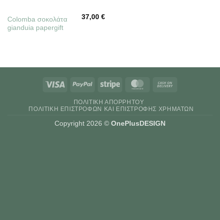
37,00
€
Colomba σοκολάτα
gianduia papergift
Visa
PayPal
Stripe
MasterCard
Cash
On
ΠΟΛΙΤΙΚΉ ΑΠΟΡΡΉΤΟΥ
Delivery
ΠΟΛΙΤΙΚΉ ΕΠΙΣΤΡΟΦΏΝ ΚΑΙ ΕΠΙΣΤΡΟΦΉΣ ΧΡΗΜΆΤΩΝ
Copyright 2026 ©
OnePlusDESIGN