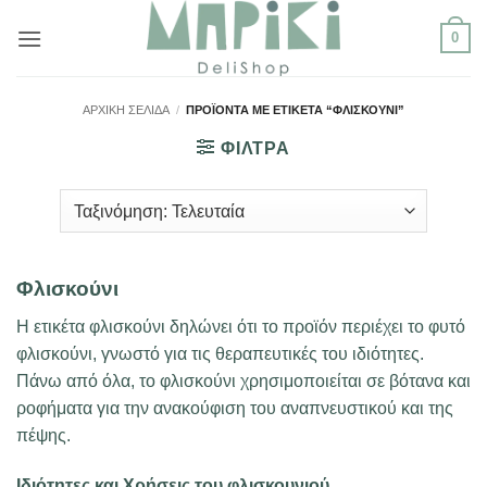
Μετάβαση
0
στο
περιεχόμενο
ΑΡΧΙΚΉ ΣΕΛΊΔΑ
/
ΠΡΟΪΌΝΤΑ ΜΕ ΕΤΙΚΈΤΑ “ΦΛΙΣΚΟΎΝΙ”
ΦΙΛΤΡΑ
Φλισκούνι
Η ετικέτα φλισκούνι δηλώνει ότι το προϊόν περιέχει το φυτό
φλισκούνι, γνωστό για τις θεραπευτικές του ιδιότητες.
Πάνω από όλα, το φλισκούνι χρησιμοποιείται σε βότανα και
ροφήματα για την ανακούφιση του αναπνευστικού και της
πέψης.
Ιδιότητες και Χρήσεις του φλισκουνιού