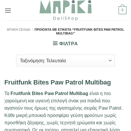
Μετάβαση
0
στο
περιεχόμενο
ΑΡΧΙΚΉ ΣΕΛΊΔΑ
/
ΠΡΟΪΌΝΤΑ ΜΕ ΕΤΙΚΈΤΑ “FRUITFUNK BITES PAW PATROL
MULTIBAG”
ΦΙΛΤΡΑ
Fruitfunk Bites Paw Patrol Multibag
Τα
Fruitfunk Bites Paw Patrol Multibag
είναι η πιο
χαρούμενη και υγιεινή επιλογή σνακ για παιδιά που
αγαπούν τους ήρωες της αγαπημένης σειράς Paw Patrol.
Κάθε μικρή μπουκιά προσφέρει γεύση φρούτων χωρίς
προσθήκη ζάχαρης, χωρίς τεχνητά χρώματα και χωρίς
συντηρητικά. Ως εκ τούτου, αποτελεί μια εξαιρετική λύση