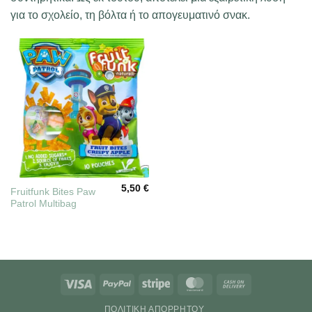
για το σχολείο, τη βόλτα ή το απογευματινό σνακ.
5,50
€
Fruitfunk Bites Paw
Patrol Multibag
Visa
PayPal
Stripe
MasterCard
Cash
On
ΠΟΛΙΤΙΚΉ ΑΠΟΡΡΉΤΟΥ