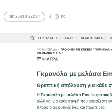
Μετάβαση
στο
περιεχόμενο
☎ 26410 22234
ΣΟΚΟΛΆΤΕΣ
ΣΝΑΚ
ΔΗΜΗΤΡΙΑΚΆ
Π
ΑΡΧΙΚΉ ΣΕΛΊΔΑ
/
ΠΡΟΪΌΝΤΑ ΜΕ ΕΤΙΚΈΤΑ “ΓΚΡΑΝΌΛΑ 
ΦΙΣΤΙΚΟΒΟΎΤΥΡΟ”
ΦΙΛΤΡΑ
Γκρανόλα με μελάσα Em
Θρεπτική απόλαυση για κάθε σ
Η
Γκρανόλα με μελάσα Emelia φιστικο
αλλά και για κάθε στιγμή που χρειάζεστε ε
πλούσιο σε φυτικές ίνες και πρωτεΐνες.