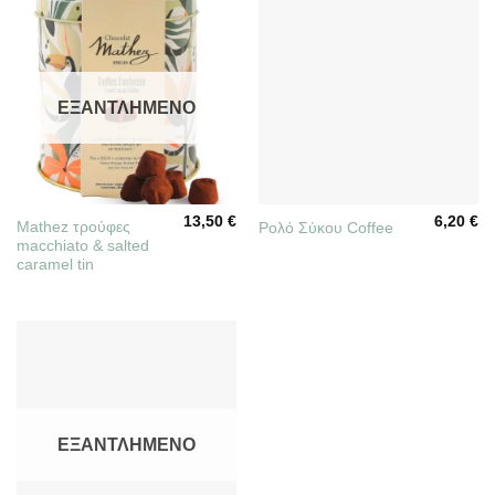
ΕΞΑΝΤΛΗΜΈΝΟ
13,50
€
6,20
€
Mathez τρούφες
Ρολό Σύκου Coffee
macchiato & salted
caramel tin
ΕΞΑΝΤΛΗΜΈΝΟ