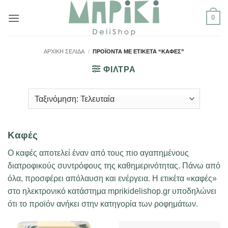
Μετάβαση
0
στο
περιεχόμενο
ΑΡΧΙΚΉ ΣΕΛΊΔΑ
/
ΠΡΟΪΌΝΤΑ ΜΕ ΕΤΙΚΈΤΑ “ΚΑΦΈΣ”
ΦΙΛΤΡΑ
Kαφές
Ο καφές αποτελεί έναν από τους πιο αγαπημένους
διατροφικούς συντρόφους της καθημερινότητας. Πάνω από
όλα, προσφέρει απόλαυση και ενέργεια. Η ετικέτα «καφές»
στο ηλεκτρονικό κατάστημα mprikidelishop.gr υποδηλώνει
ότι το προϊόν ανήκει στην κατηγορία των ροφημάτων.