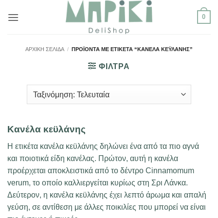
Μετάβαση
0
στο
περιεχόμενο
ΑΡΧΙΚΉ ΣΕΛΊΔΑ
/
ΠΡΟΪΌΝΤΑ ΜΕ ΕΤΙΚΈΤΑ “ΚΑΝΈΛΑ ΚΕΫΛΆΝΗΣ”
ΦΙΛΤΡΑ
Κανέλα κεϋλάνης
Η ετικέτα κανέλα κεϋλάνης δηλώνει ένα από τα πιο αγνά
και ποιοτικά είδη κανέλας. Πρώτον, αυτή η κανέλα
προέρχεται αποκλειστικά από το δέντρο Cinnamomum
verum, το οποίο καλλιεργείται κυρίως στη Σρι Λάνκα.
Δεύτερον, η κανέλα κεϋλάνης έχει λεπτό άρωμα και απαλή
γεύση, σε αντίθεση με άλλες ποικιλίες που μπορεί να είναι